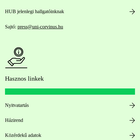
HUB jelenlegi hallgatóinknak
Sajtó:
press@uni-corvinus.hu
Hasznos linkek
Nyitvatartás
Házirend
Közérdekű adatok