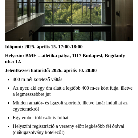
Időpont: 2025. április 15. 17:00-18:00
Helyszín: BME – atlétika pálya, 1117 Budapest, Bogdánfy
utca 12.
Jelentkezési határidő: 2026. április 10. 20:00
400 m-nél kötelező váltás
Az nyer, aki egy óra alatt a legtöbb 400 m-es kört futja, illetve
a legmesszebbre jut
Minden amatőr- és igazolt sportoló, illetve tanár indulhat az
egyetemekről
Egy ember többször is futhat
Helyszíni regisztráció a verseny előtt legkésőbb fél órával
(diákigazolvány kötelező!)