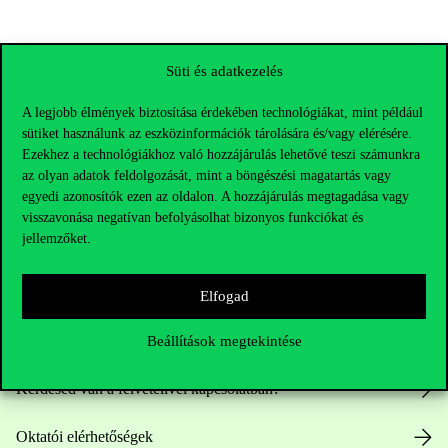
Süti és adatkezelés
A legjobb élmények biztosítása érdekében technológiákat, mint például
sütiket használunk az eszközinformációk tárolására és/vagy elérésére.
Ezekhez a technológiákhoz való hozzájárulás lehetővé teszi számunkra
az olyan adatok feldolgozását, mint a böngészési magatartás vagy
egyedi azonosítók ezen az oldalon. A hozzájárulás megtagadása vagy
visszavonása negatívan befolyásolhat bizonyos funkciókat és
jellemzőket.
Elérhetőségek
Elfogad
Telefonszám:
+36 1 482 5000
Beállítások megtekintése
Kérdésed van a felvételivel kapcsolatban?
Oktatói elérhetőségek