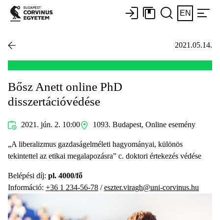
EN
2021.05.14.
Bősz Anett online PhD
disszertációvédése
2021. jún. 2. 10:00
1093. Budapest, Online esemény
„A liberalizmus gazdaságelméleti hagyományai, különös
tekintettel az etikai megalapozásra” c. doktori értekezés védése
Belépési díj:
pl. 4000/fő
Információ:
+36 1 234-56-78
/
eszter.viragh@uni-corvinus.hu