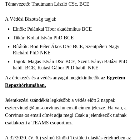
Témavezető: Trautmann László CSc, BCE
A Védési Bizottság tagjai:
Elnök: Palánkai Tibor akadémikus BCE
Titkár: Kollai István PhD BCE
Bírálók: Bod Péter Ákos DSc BCE, Szentpéteri Nagy
Richárd PhD NKE
Tagok: Magas István DSc BCE, Szent-Iványi Balázs PhD
habil. BCE, Kutasi Gábor PhD habil. NKE
Az értekezés és a védés anyagai megtekinthetők az
Egyetem
Repozitóriumában.
Jelentkezési szándékát legkésőbb a védés előtt 2 nappal:
eszter.viragh@uni-corvinus.hu email címen jelezze. Ha van, a
Corvinus-os email címét adja meg! Csak a jelentkezők tudnak
csatlakozni a TEAMS csoporthoz.
A 32/2020. (V. 6.) számú Elnöki Testületi utasítás értelmében az