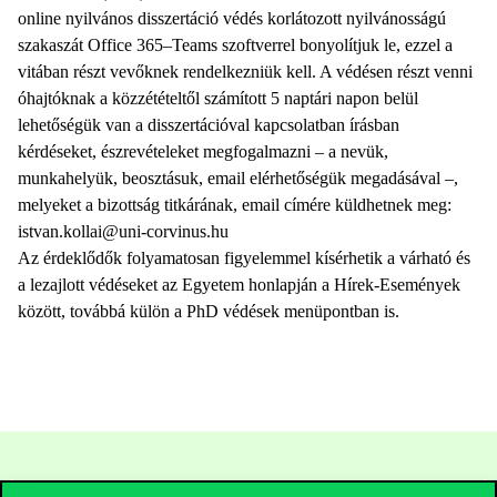
online nyilvános disszertáció védés korlátozott nyilvánosságú
szakaszát Office 365–Teams szoftverrel bonyolítjuk le, ezzel a
vitában részt vevőknek rendelkezniük kell. A védésen részt venni
óhajtóknak a közzétételtől számított 5 naptári napon belül
lehetőségük van a disszertációval kapcsolatban írásban
kérdéseket, észrevételeket megfogalmazni – a nevük,
munkahelyük, beosztásuk, email elérhetőségük megadásával –,
melyeket a bizottság titkárának, email címére küldhetnek meg:
istvan.kollai@uni-corvinus.hu
Az érdeklődők folyamatosan figyelemmel kísérhetik a várható és
a lezajlott védéseket az Egyetem honlapján a Hírek-Események
között, továbbá külön a PhD védések menüpontban is.