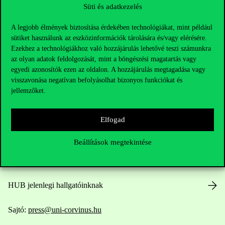
Süti és adatkezelés
A legjobb élmények biztosítása érdekében technológiákat, mint például
sütiket használunk az eszközinformációk tárolására és/vagy elérésére.
Ezekhez a technológiákhoz való hozzájárulás lehetővé teszi számunkra
az olyan adatok feldolgozását, mint a böngészési magatartás vagy
Elérhetőségek
egyedi azonosítók ezen az oldalon. A hozzájárulás megtagadása vagy
visszavonása negatívan befolyásolhat bizonyos funkciókat és
jellemzőket.
Telefonszám:
+36 1 482 5000
Elfogad
Kérdésed van a felvételivel kapcsolatban?
Beállítások megtekintése
Oktatói elérhetőségek
HUB jelenlegi hallgatóinknak
Sajtó:
press@uni-corvinus.hu