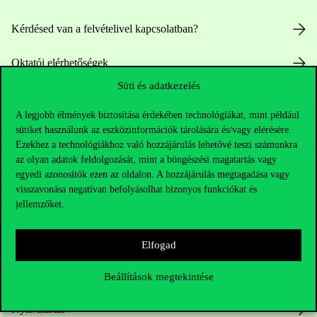
Kérdésed van a felvételivel kapcsolatban?
Oktatói elérhetőségek
Süti és adatkezelés
HUB jelenlegi hallgatóinknak
A legjobb élmények biztosítása érdekében technológiákat, mint például
sütiket használunk az eszközinformációk tárolására és/vagy elérésére.
Sajtó:
press@uni-corvinus.hu
Ezekhez a technológiákhoz való hozzájárulás lehetővé teszi számunkra
az olyan adatok feldolgozását, mint a böngészési magatartás vagy
egyedi azonosítók ezen az oldalon. A hozzájárulás megtagadása vagy
visszavonása negatívan befolyásolhat bizonyos funkciókat és
jellemzőket.
Elfogad
Hasznos linkek
Beállítások megtekintése
Nyitvatartás