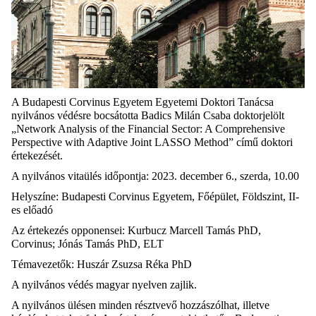
A Budapesti Corvinus Egyetem Egyetemi Doktori Tanácsa
nyilvános védésre bocsátotta Badics Milán Csaba doktorjelölt
„Network Analysis of the Financial Sector: A Comprehensive
Perspective with Adaptive Joint LASSO Method” című doktori
értekezését.
A nyilvános vitaülés időpontja: 2023. december 6., szerda, 10.00
Helyszíne: Budapesti Corvinus Egyetem, Főépület, Földszint, II-
es előadó
Az értekezés opponensei: Kurbucz Marcell Tamás PhD,
Corvinus; Jónás Tamás PhD, ELT
Témavezetők: Huszár Zsuzsa Réka PhD
A nyilvános védés magyar nyelven zajlik.
A nyilvános ülésen minden résztvevő hozzászólhat, illetve