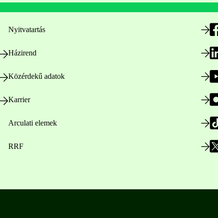
Nyitvatartás
Házirend
Közérdekű adatok
Karrier
Arculati elemek
RRF