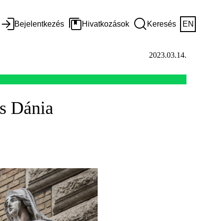
Bejelentkezés
Hivatkozások
Keresés
EN
2023.03.14.
és Dánia