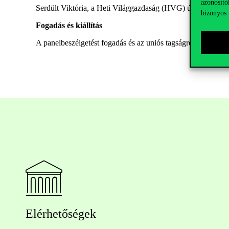
azonosító
Serdült Viktória, a Heti Világgazdaság (HVG) újságírója
bizonyos 
Fogadás és kiállítás
A panelbeszélgetést fogadás és az uniós tagságról szóló kiál
Elérhetőségek