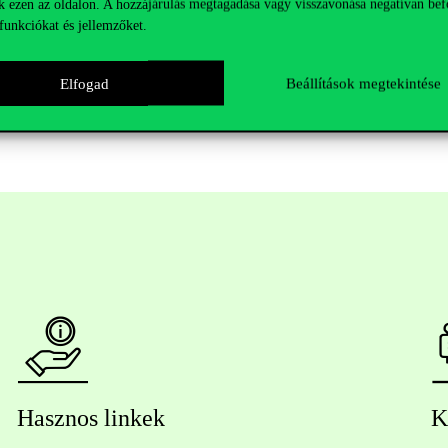
k ezen az oldalon. A hozzájárulás megtagadása vagy visszavonása negatívan bef
funkciókat és jellemzőket.
lítás megnyitója követi.
Elfogad
Beállítások megtekintése
Hasznos linkek
K