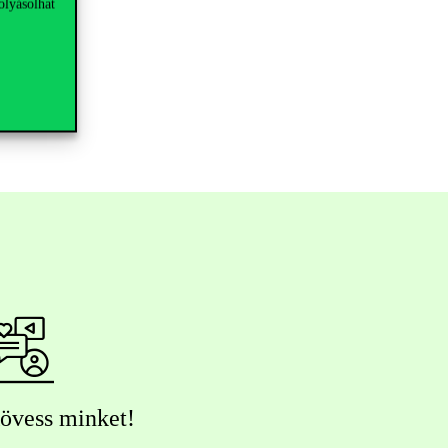
olyásolhat
övess minket!