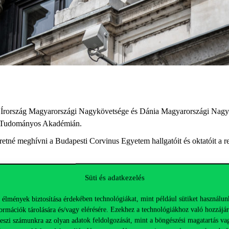
ól Írország Magyarországi Nagykövetsége és Dánia Magyarországi Nagyk
ar Tudományos Akadémián.
etné meghívni a Budapesti Corvinus Egyetem hallgatóit és oktatóit a 
Süti és adatkezelés
ete
 élmények biztosítása érdekében technológiákat, mint például sütiket használun
csolatok Tanszékének docense.
ormációk tárolására és/vagy elérésére. Ezekhez a technológiákhoz való hozzájár
teszi számunkra az olyan adatok feldolgozását, mint a böngészési magatartás va