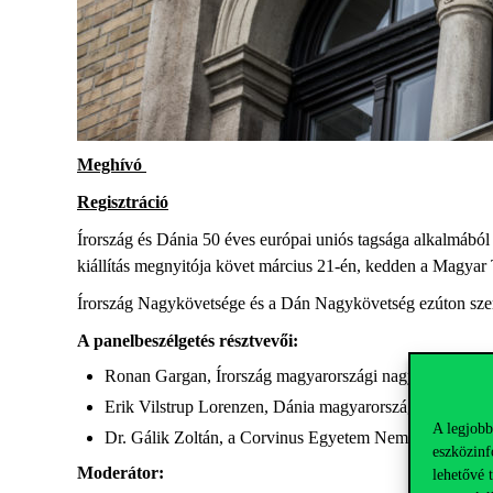
Meghívó
Regisztráció
Írország és Dánia 50 éves európai uniós tagsága alkalmáb
kiállítás megnyitója követ március 21-én, kedden a Magy
Írország Nagykövetsége és a Dán Nagykövetség ezúton szer
A panelbeszélgetés résztvevői:
Ronan Gargan, Írország magyarországi nagykövete
Erik Vilstrup Lorenzen, Dánia magyarországi nagyköv
A legjobb
Dr. Gálik Zoltán, a Corvinus Egyetem Nemzetközi Kap
eszközinf
Moderátor:
lehetővé 