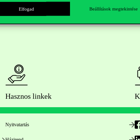
Elfogad
Beállítások megtekintése
Hasznos linkek
K
Nyitvatartás
Házirend