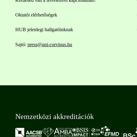
Kérdésed van a felvételivel kapcsolatban?
Oktatói elérhetőségek
HUB jelenlegi hallgatóinknak
Sajtó:
press@uni-corvinus.hu
Nemzetközi akkreditációk