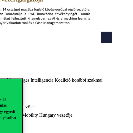
, a Mesterséges Intelligencia Koalíció korábbi szakmai
k az
ulás
ű könyve szerzője
gy egyedi
l Autonomous Mobility Hungary vezetője
olyásolhat