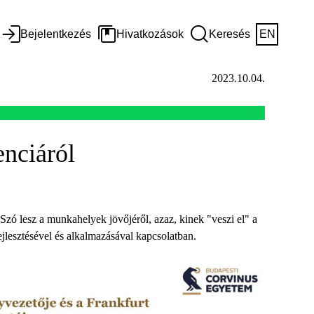
Bejelentkezés
Hivatkozások
Keresés
EN
2023.10.04.
enciáról
ó lesz a munkahelyek jövőjéről, azaz, kinek "veszi el" a
ejlesztésével és alkalmazásával kapcsolatban.