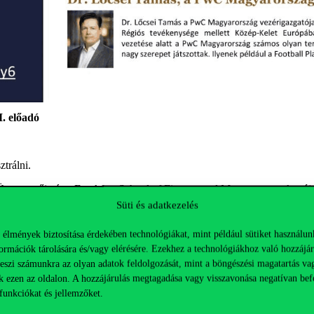
I. előadó
ztrálni.
. Ügyvezetője és a Frankfurt School of Finance and Management oktatója
Süti és adatkezelés
 élmények biztosítása érdekében technológiákat, mint például sütiket használun
ormációk tárolására és/vagy elérésére. Ezekhez a technológiákhoz való hozzájár
 of Strathclyde docense, a „What every CEO should know about AI” cím
teszi számunkra az olyan adatok feldolgozását, mint a böngészési magatartás va
ncia- és Alkalmazásfejlesztési Központjait magába foglaló Continenta
k ezen az oldalon. A hozzájárulás megtagadása vagy visszavonása negatívan bef
a
funkciókat és jellemzőket.