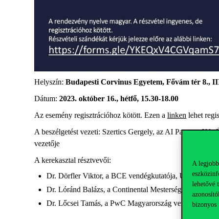
Helyszín:
Budapesti Corvinus Egyetem, Fővám tér 8., II
Dátum:
2023. október 16., hétfő, 15.30-18.00
Az esemény regisztrációhoz kötött. Ezen a
linken
lehet regis
A beszélgetést vezeti: Szertics Gergely, az AI Partners Kft
vezetője
A kerekasztal résztvevői:
A legjobb
eszközinf
Dr. Dörfler Viktor, a BCE vendégkutatója, University
lehetővé 
Dr. Lóránd Balázs, a Continental Mesterséges Intellige
azonosító
Dr. Lőcsei Tamás, a PwC Magyarország vezérigazgatój
bizonyos 