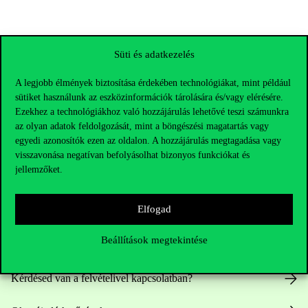
Süti és adatkezelés
A legjobb élmények biztosítása érdekében technológiákat, mint például
sütiket használunk az eszközinformációk tárolására és/vagy elérésére.
Ezekhez a technológiákhoz való hozzájárulás lehetővé teszi számunkra
az olyan adatok feldolgozását, mint a böngészési magatartás vagy
egyedi azonosítók ezen az oldalon. A hozzájárulás megtagadása vagy
visszavonása negatívan befolyásolhat bizonyos funkciókat és
jellemzőket.
Elérhetőségek
Elfogad
Beállítások megtekintése
Telefonszám:
+36 1 482 5000
Kérdésed van a felvételivel kapcsolatban?