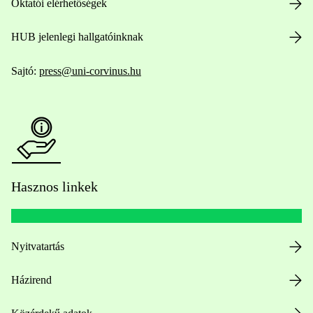
Oktatói elérhetőségek
HUB jelenlegi hallgatóinknak
Sajtó:
press@uni-corvinus.hu
Hasznos linkek
Nyitvatartás
Házirend