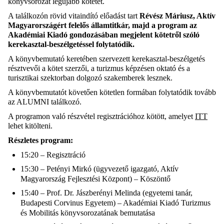
könyvsorozat legújabb kötetét.
A találkozón rövid vitaindító előadást tart
Révész Máriusz, Aktív
Magyarországért felelős államtitkár, majd a program az
Akadémiai Kiadó gondozásában megjelent kötetről szóló
kerekasztal-beszélgetéssel folytatódik.
A könyvbemutató keretében szervezett kerekasztal-beszélgetés
résztvevői a kötet szerzői, a turizmus képzésen oktató és a
turisztikai szektorban dolgozó szakemberek lesznek.
A könyvbemutatót követően kötetlen formában folytatódik tovább
az ALUMNI találkozó.
A programon való részvétel regisztrációhoz kötött, amelyet
ITT
lehet kitölteni.
Részletes program:
15:20 – Regisztráció
15:30 – Petényi Mirkó (ügyvezető igazgató, Aktív
Magyarország Fejlesztési Központ) – Köszöntő
15:40 – Prof. Dr. Jászberényi Melinda (egyetemi tanár,
Budapesti Corvinus Egyetem) – Akadémiai Kiadó Turizmus
és Mobilitás könyvsorozatának bemutatása