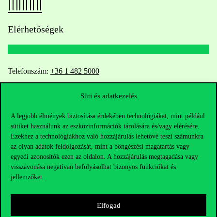
Elérhetőségek
Telefonszám:
+36 1 482 5000
Kérdésed van a felvételivel kapcsolatban?
Süti és adatkezelés
A legjobb élmények biztosítása érdekében technológiákat, mint például
Oktatói elérhetőségek
sütiket használunk az eszközinformációk tárolására és/vagy elérésére.
Ezekhez a technológiákhoz való hozzájárulás lehetővé teszi számunkra
HUB jelenlegi hallgatóinknak
az olyan adatok feldolgozását, mint a böngészési magatartás vagy
egyedi azonosítók ezen az oldalon. A hozzájárulás megtagadása vagy
Sajtó:
press@uni-corvinus.hu
visszavonása negatívan befolyásolhat bizonyos funkciókat és
jellemzőket.
Elfogad