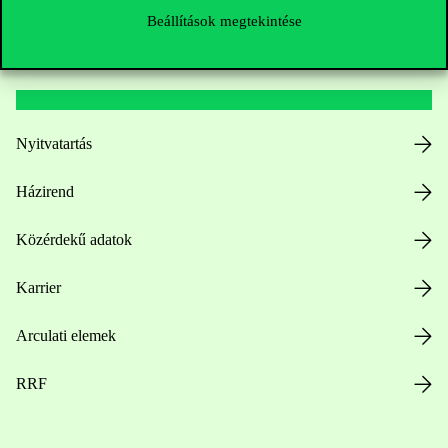
Beállítások megtekintése
Hasznos linkek
Nyitvatartás
Házirend
Közérdekű adatok
Karrier
Arculati elemek
RRF