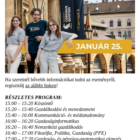
Ha szeretnél bővebb információkat tudni az eseményről,
regisztrálj
az alábbi linken
!
RÉSZLETES PROGRAM:
15:00 – 15:20 Köszöntő
15:20 – 15:40 Gazdálkodási és menedzsment
15:40 – 16:00 Kommunikáció- és médiatudomány
16:00 – 16:20 Gazdaságinformatikus
16:20 – 16:40 Nemzetközi gazdálkodás
16:40 – 17:00 Filozófia, Politika, Gazdaság (PPE)
17:00 – 17:20 Gazdaság- és pénzügy-matematikai elemzés