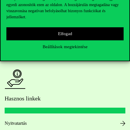
egyedi azonosítók ezen az oldalon. A hozzájárulás megtagadása vagy
Kérdésed van a felvételivel kapcsolatban?
visszavonása negatívan befolyásolhat bizonyos funkciókat és
jellemzőket.
Oktatói elérhetőségek
Elfogad
HUB jelenlegi hallgatóinknak
Beállítások megtekintése
Sajtó:
press@uni-corvinus.hu
Hasznos linkek
Nyitvatartás