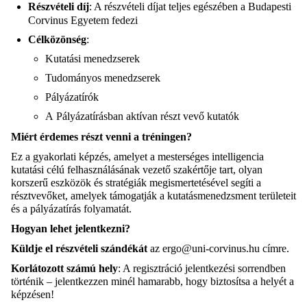
Részvételi díj
:
A részvételi díjat teljes egészében a Budapesti
Corvinus Egyetem fedezi
Célközönség
:
Kutatási menedzserek
Tudományos menedzserek
Pályázatírók
A Pályázatírásban aktívan részt vevő kutatók
Miért érdemes részt venni a tréningen?
Ez a gyakorlati képzés, amelyet a mesterséges intelligencia
kutatási célú felhasználásának vezető szakértője tart, olyan
korszerű eszközök és stratégiák megismertetésével segíti a
résztvevőket, amelyek támogatják a kutatásmenedzsment területeit
és a pályázatírás folyamatát.
Hogyan lehet jelentkezni?
Küldje el részvételi szándékát
az ergo@uni-corvinus.hu címre.
Korlátozott számú hely
: A regisztráció jelentkezési sorrendben
történik – jelentkezzen minél hamarabb, hogy biztosítsa a helyét a
képzésen!