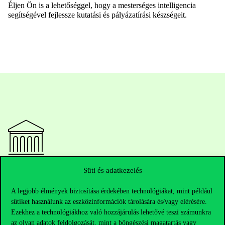
Éljen Ön is a lehetőséggel, hogy a mesterséges intelligencia
segítségével fejlessze kutatási és pályázatírási készségeit.
Elérhetőségek
Süti és adatkezelés
A legjobb élmények biztosítása érdekében technológiákat, mint például
sütiket használunk az eszközinformációk tárolására és/vagy elérésére.
Ezekhez a technológiákhoz való hozzájárulás lehetővé teszi számunkra
Telefonszám:
+36 1 482 5000
az olyan adatok feldolgozását, mint a böngészési magatartás vagy