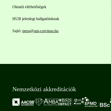
Oktatói elérhetőségek
HUB jelenlegi hallgatóinknak
Sajtó:
press@uni-corvinus.hu
Nemzetközi akkreditációk