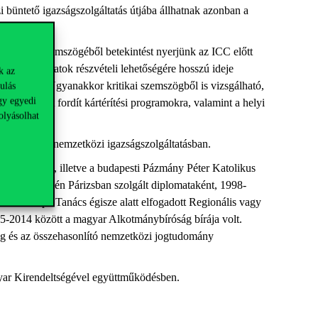
üntető igazságszolgáltatás útjába állhatnak azonban a
ács Péter szemszögéből betekintést nyerjünk az ICC előtt
got. Az áldozatok részvételi lehetőségére hosszú ideje
k az
talataikat. Ugyanakkor kritikai szemszögből is vizsgálható,
ulás
gy egyedi
kapacitásokat fordít kártérítési programokra, valamint a helyi
olyásolhat
 pozícióba a nemzetközi igazságszolgáltatásban.
d ugyanitt, illetve a budapesti Pázmány Péter Katolikus
agykövetségén Párizsban szolgált diplomataként, 1998-
t az Európa Tanács égisze alatt elfogadott Regionális vagy
-2014 között a magyar Alkotmánybíróság bírája volt.
og és az összehasonlító nemzetközi jogtudomány
yar Kirendeltségével együttműködésben.