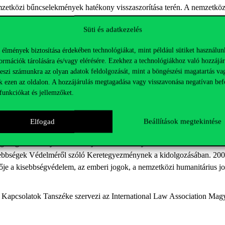
tközi bűncselekmények hatékony visszaszorítása terén. A nemzetközi b
ok.
Süti és adatkezelés
ság működésével kapcsolatban kiterjedt tapasztalatokkal rendelkező Kov
sági eljárásban való részvételének kérdésében is eligazítja a hallgatósá
 élmények biztosítása érdekében technológiákat, mint például sütiket használun
ok terén, mivel ez teret ad az áldozatoknak arra, hogy megosszák tapasz
ormációk tárolására és/vagy elérésére. Ezekhez a technológiákhoz való hozzájár
teszi számunkra az olyan adatok feldolgozását, mint a böngészési magatartás va
séges eljáráshoz való jogával való esetleges ütközésére. Az ICC jelentős 
k ezen az oldalon. A hozzájárulás megtagadása vagy visszavonása negatívan bef
re és hogy tájékoztassa őket az őket érintő igazságügyi fejleményekről.
funkciókat és jellemzőket.
s Pétert szakmai pályafutásáról és arról, hogyan jutott el ilyen magas
 Tudományos pályafutását a Miskolci Egyetemen kezdte oktatóként, maj
Elfogad
Beállítások megtekintése
r. habil és D.Sc. fokozatot szerzett. 1990-1994 között Magyarország N
 Jogi Főosztályának vezetője volt. Kormányzati szakértőként részt vet
ebbségek Védelméről szóló Keretegyezménynek a kidolgozásában. 2005
je a kisebbségvédelem, az emberi jogok, a nemzetközi humanitárius j
Kapcsolatok Tanszéke szervezi az International Law Association Mag