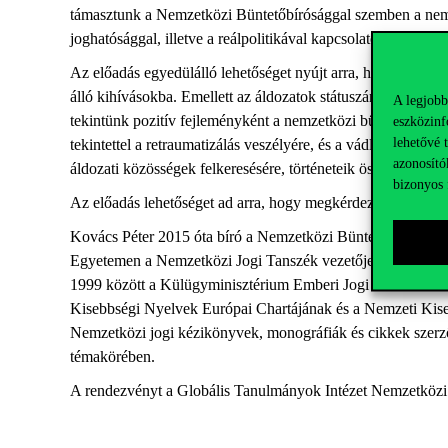
támasztunk a Nemzetközi Büntetőbírósággal szemben a nemze
joghatósággal, illetve a reálpolitikával kapcsolatos akadály
Az előadás egyedülálló lehetőséget nyújt arra, hogy a bíró
álló kihívásokba. Emellett az áldozatok státuszának és a bíró
A legjobb
tekintünk pozitív fejleményként a nemzetközi büntetőeljárás
eszközinf
lehetővé 
tekintettel a retraumatizálás veszélyére, és a vádlott tisztes
azonosító
áldozati közösségek felkeresésére, történeteik összegyűjtésé
bizonyos 
Az előadás lehetőséget ad arra, hogy megkérdezhessük Kovác
Kovács Péter 2015 óta bíró a Nemzetközi Büntetőbíróságon.
Egyetemen a Nemzetközi Jogi Tanszék vezetője lett. PhD, d
1999 között a Külügyminisztérium Emberi Jogi és Kisebbségi
Kisebbségi Nyelvek Európai Chartájának és a Nemzeti Kis
Nemzetközi jogi kézikönyvek, monográfiák és cikkek szerző
témakörében.
A rendezvényt a Globális Tanulmányok Intézet Nemzetközi 