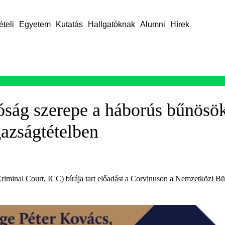
ételi
Egyetem
Kutatás
Hallgatóknak
Alumni
Hírek
ság szerepe a háborús bűnösök
gazságtételben
riminal Court, ICC) bírája tart előadást a Corvinuson a Nemzetközi Bü