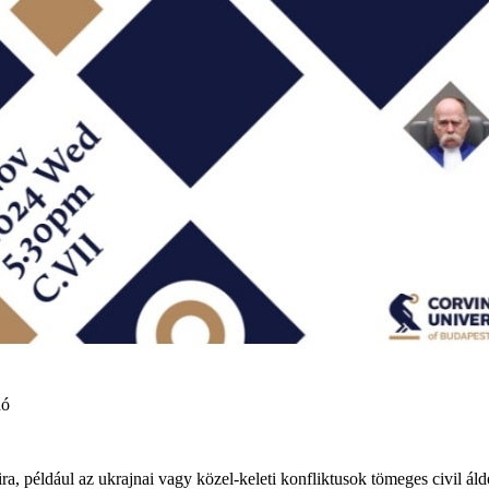
dó
ira, például az ukrajnai vagy közel-keleti konfliktusok tömeges civil ál