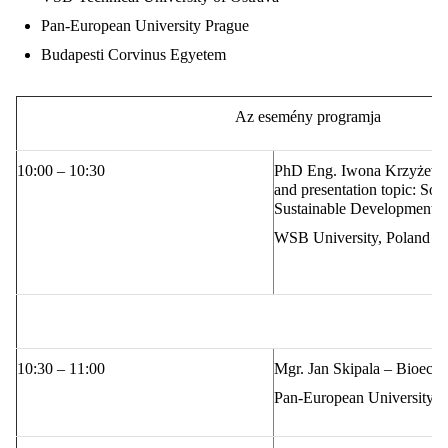
Pan-European University Prague
Budapesti Corvinus Egyetem
Az esemény programja
10:00 – 10:30
PhD Eng.
Iwona
Krzyżew
and presentation topic:
Soci
Sustainable Development G
WSB University, Poland
10:30 – 11:00
Mgr. Jan Skipala –
Bioecon
Pan-European University P