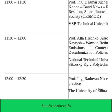
11:00 – 11:30
Prof. Ing. Dagmar Juchelko
Koppe –
Band News – Rese
Resilient, Smart, Innovativ
Society (CESMOD)
VSB Technical University 
11:30 – 12:00
Prof. Alla Hrechko, Associ
Kavtysh –
Ways to Reduce
Emissions in the Context o
Decarbonization Policies
National Technical Univers
Sikorsky Kyiv Polytechnic
12:00 – 12:30
Prof. Ing, Radovan Nosek
practice
The University of Žilina 
12:30 – 13:00
PhD András Márton –
The 
Süti és adatkezelés
GHG reduction in the V4 c