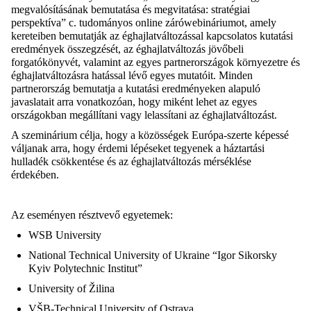
megvalósításának bemutatása és megvitatása: stratégiai
perspektíva” c. tudományos online zárówebináriumot, amely
kereteiben bemutatják az éghajlatváltozással kapcsolatos kutatási
eredmények összegzését, az éghajlatváltozás jövőbeli
forgatókönyvét, valamint az egyes partnerországok környezetre és
éghajlatváltozásra hatással lévő egyes mutatóit. Minden
partnerország bemutatja a kutatási eredményeken alapuló
javaslatait arra vonatkozóan, hogy miként lehet az egyes
országokban megállítani vagy lelassítani az éghajlatváltozást.
A szeminárium célja, hogy a közösségek Európa-szerte képessé
váljanak arra, hogy érdemi lépéseket tegyenek a háztartási
hulladék csökkentése és az éghajlatváltozás mérséklése
érdekében.
Az eseményen résztvevő egyetemek:
WSB University
National Technical University of Ukraine “Igor Sikorsky
Kyiv Polytechnic Institut”
University of Žilina
VŠB-Technical University of Ostrava