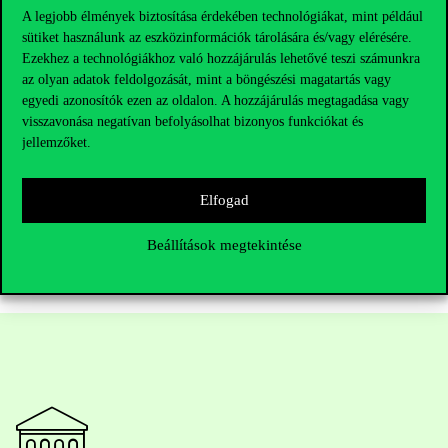
contribution
A legjobb élmények biztosítása érdekében technológiákat, mint például
sütiket használunk az eszközinformációk tárolására és/vagy elérésére.
Corvinus University of Bu
Ezekhez a technológiákhoz való hozzájárulás lehetővé teszi számunkra
az olyan adatok feldolgozását, mint a böngészési magatartás vagy
egyedi azonosítók ezen az oldalon. A hozzájárulás megtagadása vagy
visszavonása negatívan befolyásolhat bizonyos funkciókat és
jellemzőket.
13:00 – 13:15
Closing
speach
Elfogad
Beállítások megtekintése