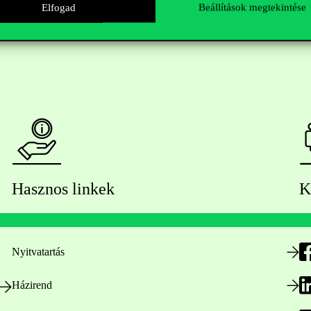
Elfogad
Beállítások megtekintése
Hasznos linkek
K
Nyitvatartás
Házirend