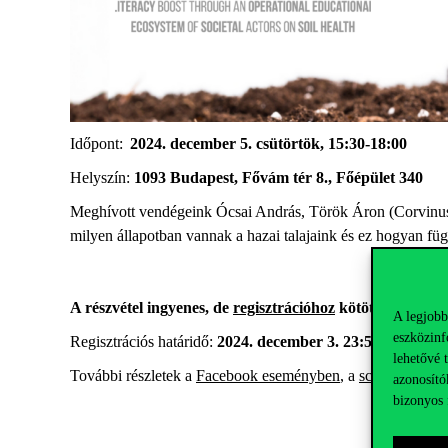
Időpont:
2024. december 5. csütörtök, 15:30-18:00
Helyszín:
1093 Budapest, Fővám tér 8., Főépület 340
Meghívott vendégeink Ócsai András, Török Áron (Corvinus
milyen állapotban vannak a hazai talajaink és ez hogyan füg
A részvétel ingyenes, de
regisztrációhoz
kötött!
A legjobb
eszközinf
Regisztrációs határidő:
2024. december 3. 23:59
lehetővé 
További részletek a
Facebook eseményben
, a
science shop
é
azonosító
bizonyos 