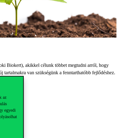
Biokert), akikkel célunk többet megtudni arról, hogy
új tartalmakra van szükségünk a fenntarthatóbb fejlődéshez.
k az
ulás
gy egyedi
olyásolhat