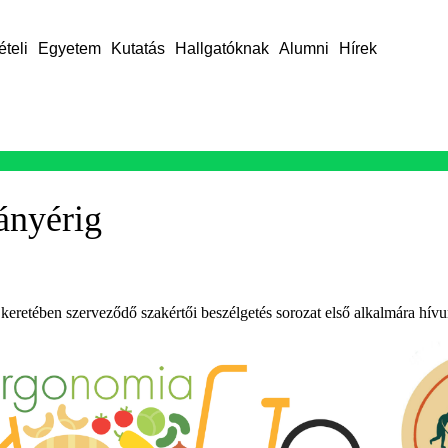
ételi
Egyetem
Kutatás
Hallgatóknak
Alumni
Hírek
tányérig
retében szerveződő szakértői beszélgetés sorozat első alkalmára hívu