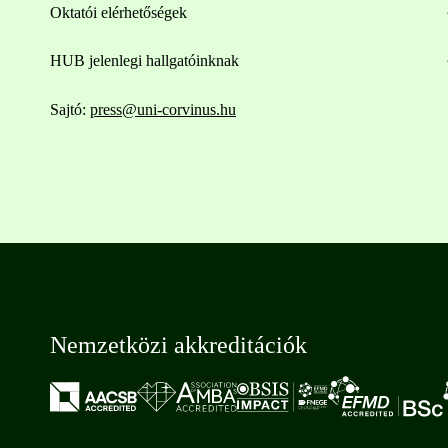
Oktatói elérhetőségek
HUB jelenlegi hallgatóinknak
Sajtó:
press@uni-corvinus.hu
Nemzetközi akkreditációk