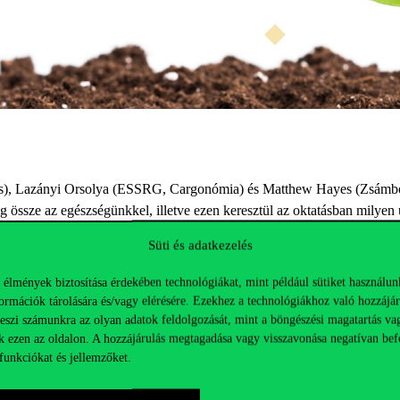
), Lazányi Orsolya (ESSRG, Cargonómia) és Matthew Hayes (Zsámboki 
g össze az egészségünkkel, illetve ezen keresztül az oktatásban milyen 
Süti és adatkezelés
 élmények biztosítása érdekében technológiákat, mint például sütiket használun
ormációk tárolására és/vagy elérésére. Ezekhez a technológiákhoz való hozzájár
teszi számunkra az olyan adatok feldolgozását, mint a böngészési magatartás va
s a
LOESS projekt
oldalain.
k ezen az oldalon. A hozzájárulás megtagadása vagy visszavonása negatívan bef
funkciókat és jellemzőket.