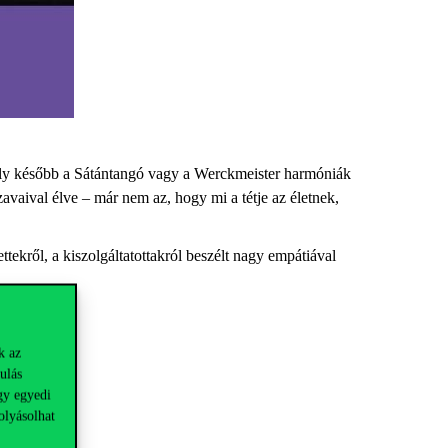
 amely később a Sátántangó vagy a Werckmeister harmóniák
zavaival élve – már nem az, hogy mi a tétje az életnek,
ttekről, a kiszolgáltatottakról beszélt nagy empátiával
k az
ulás
gy egyedi
olyásolhat