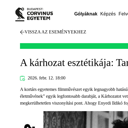
Gólyáknak
Képzés
Felv
VISSZA AZ ESEMÉNYEKHEZ
A kárhozat esztétikája: 
2026. febr. 12. 18:00
A kortárs egyetemes filmművészet egyik legnagyobb hatású a
életművének” egyik legfontosabb darabját, a Kárhozatot vet
megkerülhetetlen viszonyítási pont. Ahogy Enyedi Ildikó f