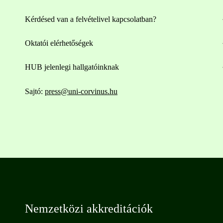
Kérdésed van a felvételivel kapcsolatban?
Oktatói elérhetőségek
HUB jelenlegi hallgatóinknak
Sajtó:
press@uni-corvinus.hu
Nemzetközi akkreditációk