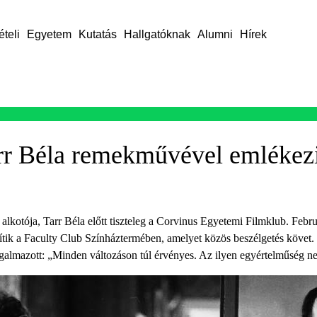
ételi
Egyetem
Kutatás
Hallgatóknak
Alumni
Hírek
Tarr Béla remekművével emlékez
lkotója, Tarr Béla előtt tiszteleg a Corvinus Egyetemi Filmklub. Febr
ítik a Faculty Club Színháztermében, amelyet közös beszélgetés követ.
ogalmazott: „Minden változáson túl érvényes. Az ilyen egyértelműség n