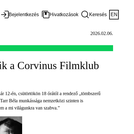
Bejelentkezés
Hivatkozások
Keresés
EN
2026.02.06.
ik a Corvinus Filmklub
uár 12-én, csütörtökön 18 órától a rendező „tömbszerű
 Tarr Béla munkássága nemzetközi szinten is
em a mi világunkra van szabva.”