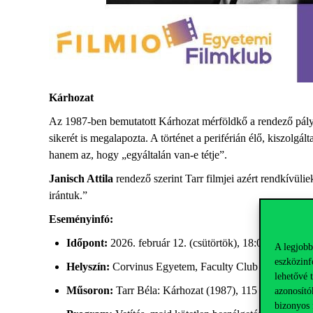
Kárhozat
Az 1987-ben bemutatott Kárhozat mérföldkő a rendező pályájá
sikerét is megalapozta. A történet a periférián élő, kiszolgá
hanem az, hogy „egyáltalán van-e tétje”.
Janisch Attila
rendező szerint Tarr filmjei azért rendkívüli
irántuk.”
Eseményinfó
:
Időpont
:
2026.
február
12. (
csütörtök
), 18:00
A legjobb
eszközinf
Helyszín
:
Corvinus Egyetem, Faculty Club –
Színházt
lehetővé 
Műsoron
:
Tarr Béla:
Kárhozat
(1987), 115 perc
azonosító
bizonyos 