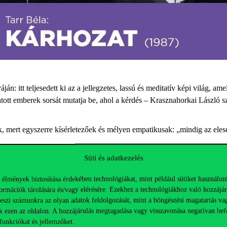
n: itt teljesedett ki az a jellegzetes, lassú és meditatív képi világ,
ltatott emberek sorsát mutatja be, ahol a kérdés – Krasznahorkai László s
ek, mert egyszerre kísérletezőek és mélyen empatikusak: „mindig az elese
Süti és adatkezelés
 élmények biztosítása érdekében technológiákat, mint például sütiket használun
ormációk tárolására és/vagy elérésére. Ezekhez a technológiákhoz való hozzájár
erem
teszi számunkra az olyan adatok feldolgozását, mint a böngészési magatartás va
k ezen az oldalon. A hozzájárulás megtagadása vagy visszavonása negatívan bef
funkciókat és jellemzőket.