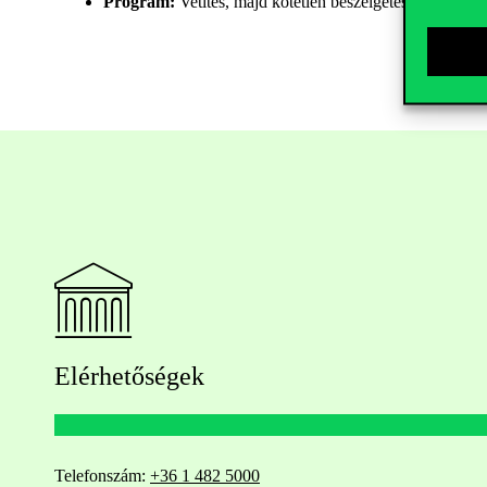
Program
:
Vetítés
,
majd
kötetlen
beszélgetés
.
Elérhetőségek
Telefonszám:
+36 1 482 5000