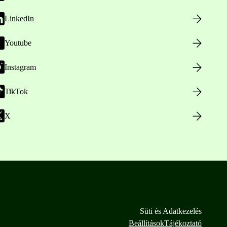
LinkedIn
Youtube
Instagram
TikTok
X
Süti és Adatkezelés
Beállítások
Tájékoztató