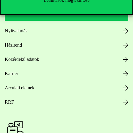
Beállítások megtekintése
Hasznos linkek
Nyitvatartás
Házirend
Közérdekű adatok
Karrier
Arculati elemek
RRF