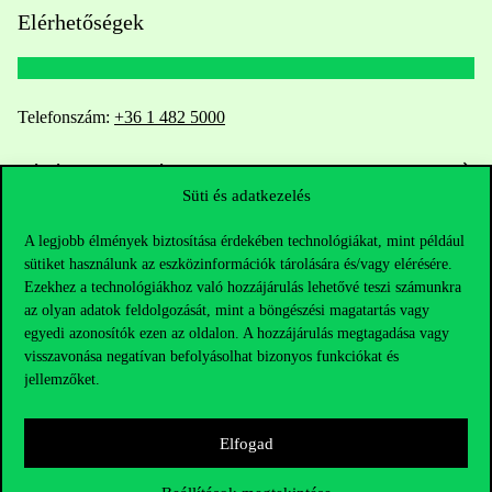
Elérhetőségek
Telefonszám:
+36 1 482 5000
Kérdésed van a felvételivel kapcsolatban?
Süti és adatkezelés
Oktatói elérhetőségek
A legjobb élmények biztosítása érdekében technológiákat, mint például
sütiket használunk az eszközinformációk tárolására és/vagy elérésére.
HUB jelenlegi hallgatóinknak
Ezekhez a technológiákhoz való hozzájárulás lehetővé teszi számunkra
az olyan adatok feldolgozását, mint a böngészési magatartás vagy
Sajtó:
press@uni-corvinus.hu
egyedi azonosítók ezen az oldalon. A hozzájárulás megtagadása vagy
visszavonása negatívan befolyásolhat bizonyos funkciókat és
jellemzőket.
Elfogad