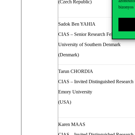
azonosító
(Czech
Republic)
bizonyos 
Sadok Ben YAHIA
CIAS – Senior Research Fellow
University of Southern Denmark
(Denmark)
Tarun
CHORDIA
CIAS – Invited Distinguished Research
Emory University
(USA)
Karen MAAS
CIAS – Invited Distinguished Research