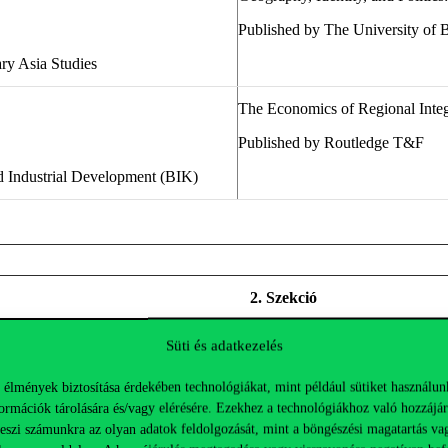
Published by The University of B
ry Asia Studies
The Economics of Regional Integ
Published by Routledge T&F
nd
Industrial Development (BIK)
2. Szekció
Süti és adatkezelés
Security Index as a New Analytical Tool for Competi
Fellow
 élmények biztosítása érdekében technológiákat, mint például sütiket használun
ormációk tárolására és/vagy elérésére. Ezekhez a technológiákhoz való hozzájár
teszi számunkra az olyan adatok feldolgozását, mint a böngészési magatartás va