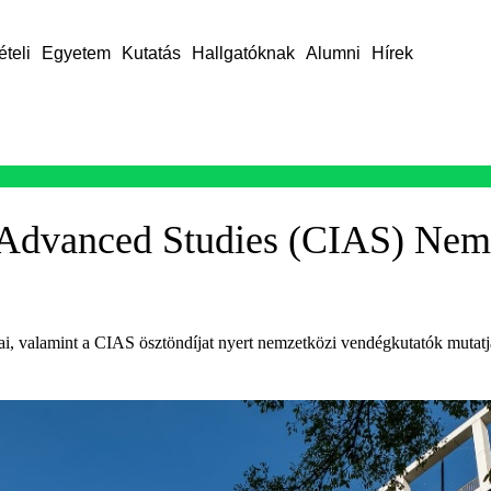
ételi
Egyetem
Kutatás
Hallgatóknak
Alumni
Hírek
or Advanced Studies (CIAS) Ne
valamint a CIAS ösztöndíjat nyert nemzetközi vendégkutatók mutatják b