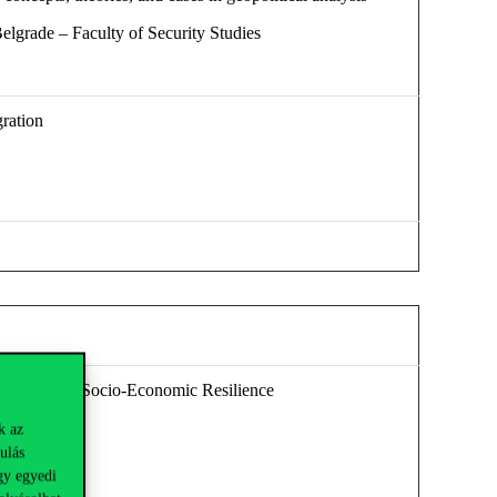
elgrade – Faculty of Security Studies
ration
tiveness and Socio-Economic Resilience
k az
ulás
gy egyedi