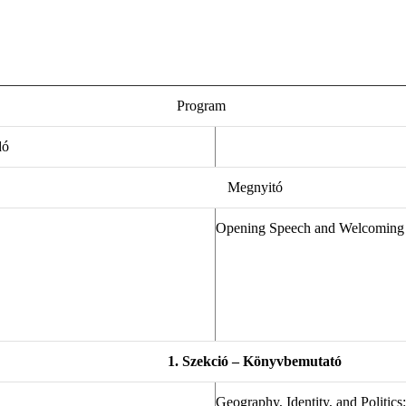
Program
dó
Megnyitó
Opening Speech and Welcoming
1. Szekció – Könyvbemutató
Geography, Identity, and Politics: