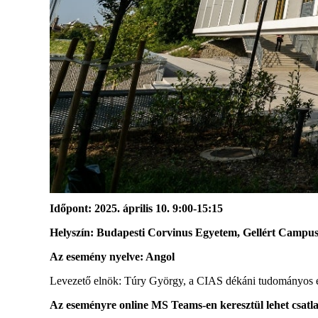
Időpont:
2025. április 10. 9:00-15:15
Helyszín:
Budapesti Corvinus Egyetem, Gellért Campu
Az esemény n
yelv
e
:
A
ngol
Levezető elnök:
Túry György, a CIAS dékáni tudományos és 
Az eseményre online
MS Teams
-en keresztül lehet csatl