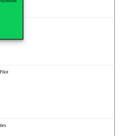
olyásolhat
Pilot
ties