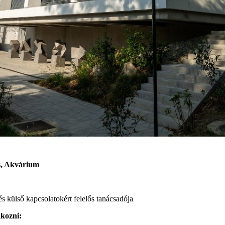
s, Akvárium
külső kapcsolatokért felelős tanácsadója
akozni: