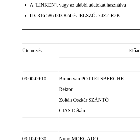
A
[LINKEN]
, vagy az alábbi
adato
kat
használva
ID:
316 586 003 824 és
JELSZÓ:
7dZ2JR2K
Ütemezés
Előa
09:00-09:10
Bruno van POTTELSBERGHE
Rektor
Zoltán Oszkár
SZÁNTÓ
CIAS Dékán
09:10-
09:30
Nuno MORGADO