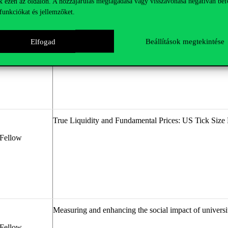
k ezen az oldalon. A hozzájárulás megtagadása vagy visszavonása negatívan bef
funkciókat és jellemzőket.
Urban safety in LLM
era:
promises and caveats
Elfogad
Beállítások megtekintése
True Liquidity and Fundamental Prices: US Tick Size 
 Fellow
Measuring and
enhancing the social impact of universi
 Fellow