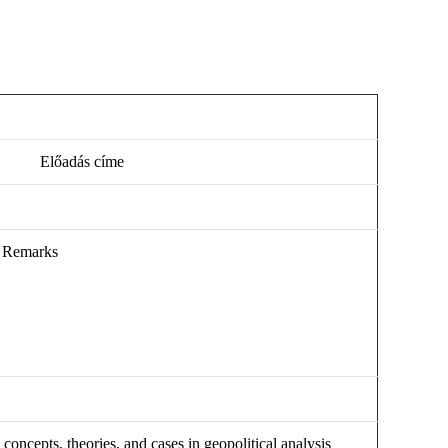
Előadás címe
 Remarks
 concepts, theories, and cases in geopolitical analysis