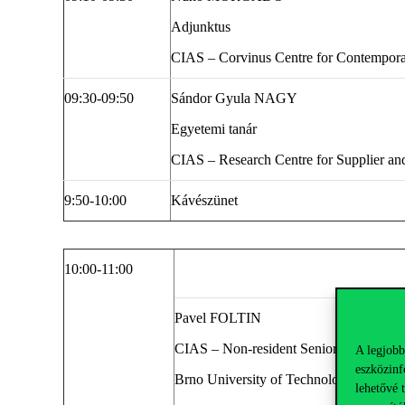
Adjunktus
CIAS – Corvinus Centre for Contempora
09:30-09:50
Sándor Gyula NAGY
Egyetemi tanár
CIAS – Research Centre for Supplier a
9:50-
10:00
Kávészünet
10:00-
11:00
Pavel FOLTIN
CIAS – Non-resident Senior Research 
A legjobb
eszközinf
Brno University of Technology
lehetővé 