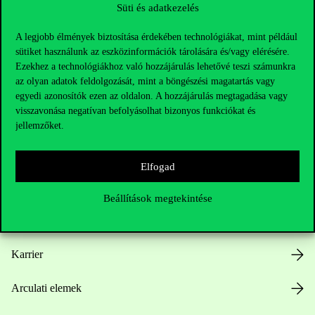
Süti és adatkezelés
A legjobb élmények biztosítása érdekében technológiákat, mint például
sütiket használunk az eszközinformációk tárolására és/vagy elérésére.
Ezekhez a technológiákhoz való hozzájárulás lehetővé teszi számunkra
az olyan adatok feldolgozását, mint a böngészési magatartás vagy
Hasznos linkek
egyedi azonosítók ezen az oldalon. A hozzájárulás megtagadása vagy
visszavonása negatívan befolyásolhat bizonyos funkciókat és
jellemzőket.
Nyitvatartás
Elfogad
Házirend
Beállítások megtekintése
Közérdekű adatok
Karrier
Arculati elemek