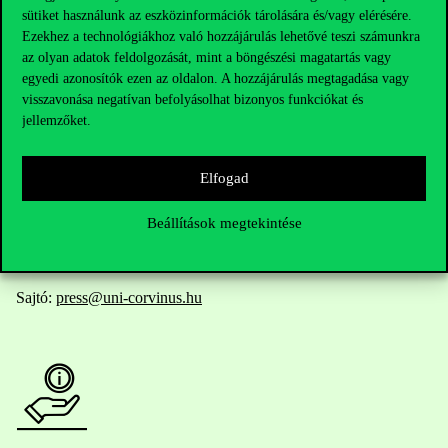
Elérhetőségek
sütiket használunk az eszközinformációk tárolására és/vagy elérésére.
Ezekhez a technológiákhoz való hozzájárulás lehetővé teszi számunkra
az olyan adatok feldolgozását, mint a böngészési magatartás vagy
egyedi azonosítók ezen az oldalon. A hozzájárulás megtagadása vagy
visszavonása negatívan befolyásolhat bizonyos funkciókat és
Telefonszám:
+36 1 482 5000
jellemzőket.
Kérdésed van a felvételivel kapcsolatban?
Elfogad
Oktatói elérhetőségek
Beállítások megtekintése
HUB jelenlegi hallgatóinknak
Sajtó:
press@uni-corvinus.hu