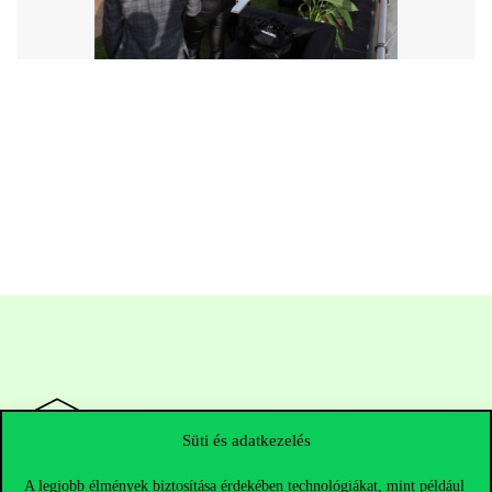
Süti és adatkezelés
A legjobb élmények biztosítása érdekében technológiákat, mint például