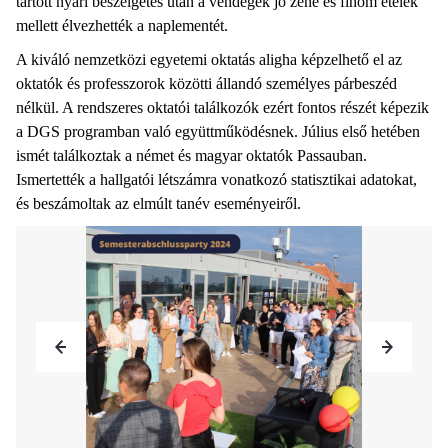
tartott nyári beszélgetés után a vendégek jó zene és finom ételek
mellett élvezhették a naplementét.
A kiváló nemzetközi egyetemi oktatás aligha képzelhető el az
oktatók és professzorok közötti állandó személyes párbeszéd
nélkül. A rendszeres oktatói találkozók ezért fontos részét képezik
a DGS programban való együttműködésnek. Július első hetében
ismét találkoztak a német és magyar oktatók Passauban.
Ismertették a hallgatói létszámra vonatkozó statisztikai adatokat,
és beszámoltak az elmúlt tanév eseményeiről.