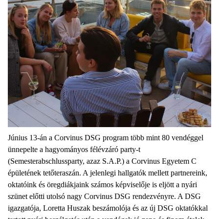
Június 13-án a Corvinus DSG program több mint 80 vendéggel
ünnepelte a hagyományos félévzáró party-t
(Semesterabschlussparty, azaz S.A.P.) a Corvinus Egyetem C
épületének tetőteraszán. A jelenlegi hallgatók mellett partnereink,
oktatóink és öregdiákjaink számos képviselője is eljött a nyári
szünet előtti utolsó nagy Corvinus DSG rendezvényre. A DSG
igazgatója, Loretta Huszak beszámolója és az új DSG oktatókkal