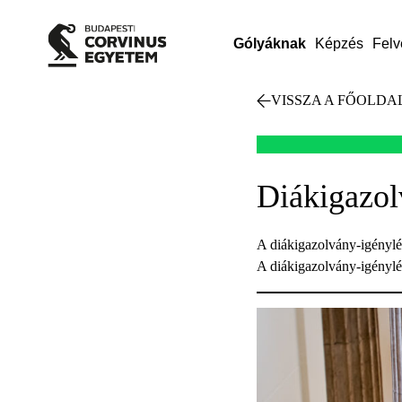
Gólyáknak
Képzés
Felv
VISSZA A FŐOLDA
Diákigazol
A diákigazolvány-igénylés
A diákigazolvány-igénylés