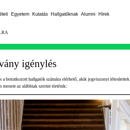
ételi
Egyetem
Kutatás
Hallgatóknak
Alumni
Hírek
LRA
vány igénylés
 a beiratkozott hallgatók számára elérhető, akik jogviszonyt létesített
 menete az alábbiak szerint történik: