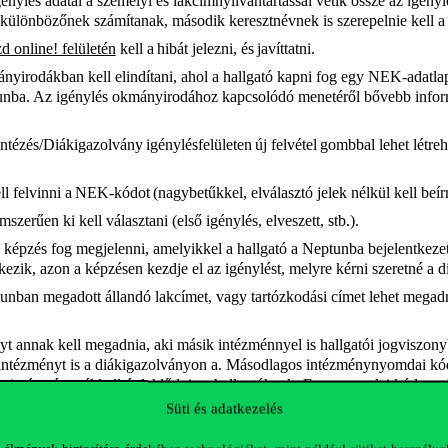
génylés adatai a személyi és lakcímnyilvántartással vetik össze az igény
ülönbözőnek számítanak, második keresztnévnek is szerepelnie kell 
zd online! felületén
kell a hibát jelezni, és javíttatni.
nyirodákban kell elindítani, ahol a hallgató kapni fog egy NEK-adatla
ptunba. Az igénylés okmányirodához kapcsolódó menetéről bővebb info
ézés/Diákigazolvány igénylésfelületen új felvétel gombbal lehet létreh
 felvinni a NEK-kódot (nagybetűkkel, elválasztó jelek nélkül kell beír
emszerűen ki kell választani (első igénylés, elveszett, stb.).
képzés fog megjelenni, amelyikkel a hallgató a Neptunba bejelentkeze
kezik, azon a képzésen kezdje el az igénylést, melyre kérni szeretné a
nban megadott állandó lakcímet, vagy tartózkodási címet lehet megad
 annak kell megadnia, aki másik intézménnyel is hallgatói jogviszonyb
k intézményt is a diákigazolványon a. Másodlagos intézménynyomdai k
ott intézménynél kell érdeklődnie a hallgatóknak. Ez a nyomdai kód az 
 b. Fontos! Nem összekeverendő az intézmények OM-kódjával, ami FI
Süti és adatkezelés
ylése, legyártása díjtalan, de amennyiben az 27 igazolványt elveszítené