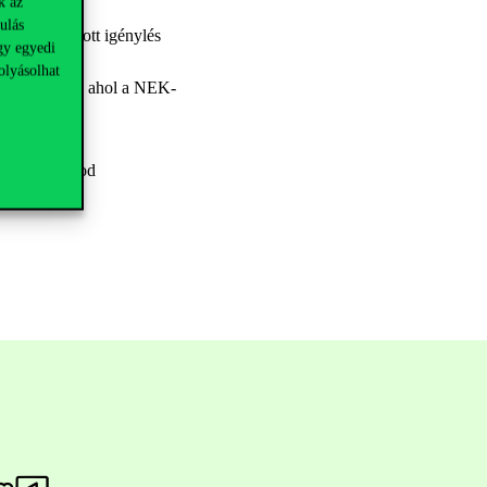
k az
ulás
a a létrehozott igénylés
gy egyedi
olyásolhat
kmányirodába, ahol a NEK-
i Térben.
a Neptun kódod