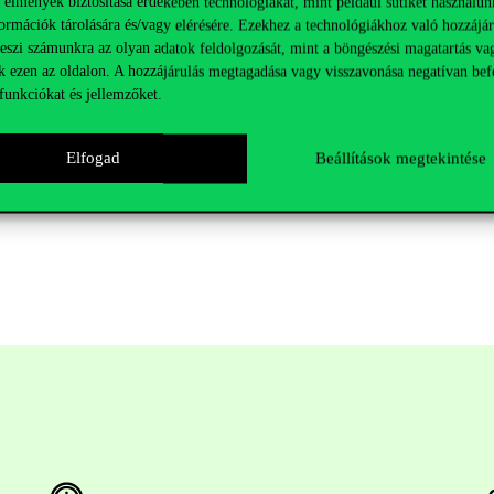
 élmények biztosítása érdekében technológiákat, mint például sütiket használun
ormációk tárolására és/vagy elérésére. Ezekhez a technológiákhoz való hozzájár
tán van lehetőséged ideiglenes igazolványt kérni a Hallgatói Térben. (H
teszi számunkra az olyan adatok feldolgozását, mint a böngészési magatartás va
adva mezőben szerepel dátum, akkor továbbítottuk az igénylést.)
k ezen az oldalon. A hozzájárulás megtagadása vagy visszavonása negatívan bef
zolványt az Egyetem címére postázzák – külföldi cím esetén abba az o
funkciókat és jellemzőket.
esítünk, amikor a diákigazolvány megérkezett, és átveheted a Hallgató
Elfogad
Beállítások megtekintése
lyen hibát észlelsz, kérjük jelezd a neptun@uni-corvinus.hu címen, (
övid leírásával).