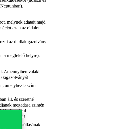
léselküldésekor (hosszú és
a Neptunban).
pot, melynek adatait majd
rmációt
ezen az oldalon
ozni az új diákigazolvány
ni a megfelelő helyre).
tt. Amennyiben valaki
 diákigazolványát
ni, amelyhez lakcím
an áll, és szeretné
ódjának megadása szintén
alábbi formával
01010 formájú!
d a matrica pótlásának