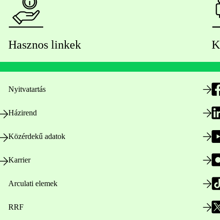
Hasznos linkek
K
Nyitvatartás
Házirend
Közérdekű adatok
Karrier
Arculati elemek
RRF