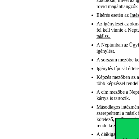
adatokkal, mivel az i
rövid magánhangzók k
Eltérés esetén az
Inté
Az igénylését az okmá
fel kell vinnie a Ne
találsz.
A Neptunban az Ügyint
igénylést.
A sorszám mezőbe kell
Igénylés típusát értel
Képzés mezőben az a 
több képzéssel rendel
A cím mezőbe a Neptu
kártya is tartozik.
Másodlagos intézményt
szerepeltetni a mási
kötelező, erről az ad
rendelkezik: F01111
A diákigazolvány igén