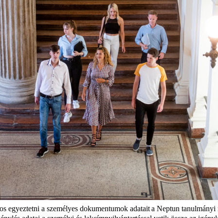
atos egyeztetni a személyes dokumentumok adatait a Neptun tanulmányi 