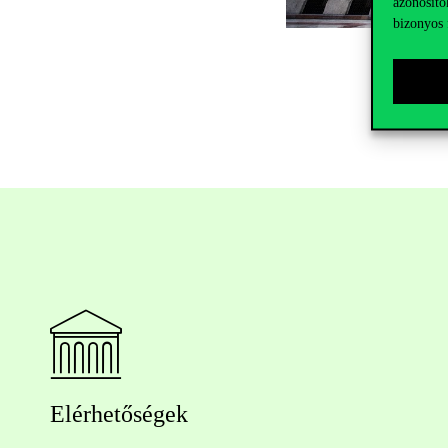
azonosító
bizonyos 
Elérhetőségek