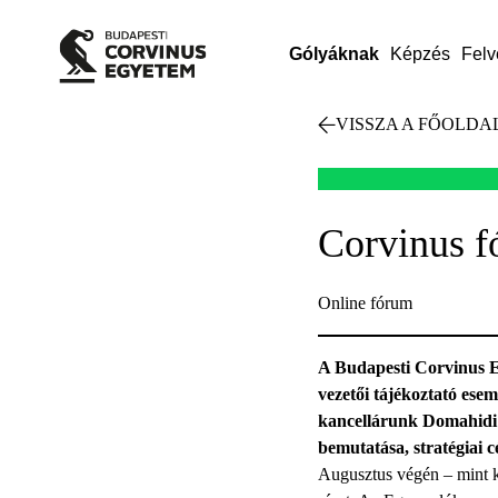
Gólyáknak
Képzés
Felv
VISSZA A FŐOLDA
Corvinus f
Online fórum
A Budapesti Corvinus E
vezetői tájékoztató es
kancellárunk Domahidi 
bemutatása, stratégiai cé
Augusztus végén – mint k