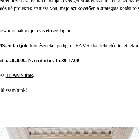
egrendezett esemény két napja közös gondolkodással telt el. A worksho
suló projektek státusza volt, majd azt követően a stratégiaalkotási fol
 beszámolnak majd a vezetőség tagjai.
-en tartjuk
, kérdéseiteket pedig a TEAMS chat felületén tehetitek ma
ntja:
2020.09.17. csütörtök 15.30-17.00
ges
TEAMS link
.
nül számítunk!