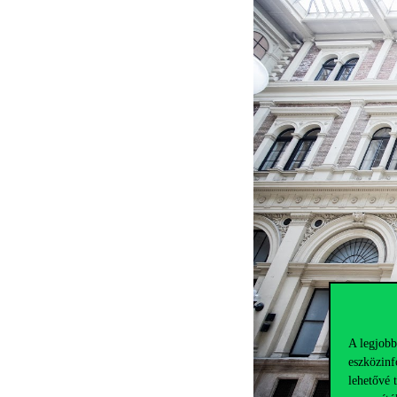
A legjobb
eszközinf
lehetővé 