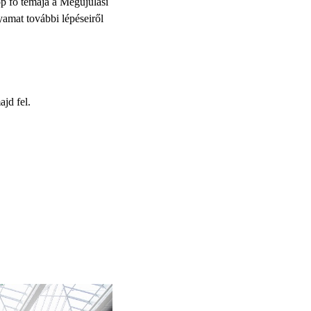
p fő témája a Megújulási
yamat további lépéseiről
jd fel.