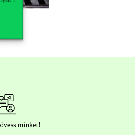
olyásolhat
övess minket!