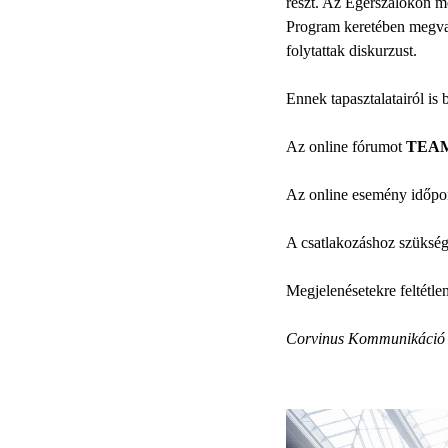
részt. Az Egerszalókon m
Program keretében megvaló
folytattak diskurzust.
Ennek tapasztalatairól is
Az online fórumot
TEAMS
Az online esemény időpo
A csatlakozáshoz szüksé
Megjelenésetekre feltétle
Corvinus Kommunikáció