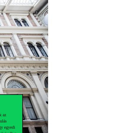
k az
ulás
gy egyedi