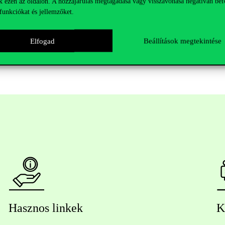
k ezen az oldalon. A hozzájárulás megtagadása vagy visszavonása negatívan bef
funkciókat és jellemzőket.
Elfogad
Beállítások megtekintése
Hasznos linkek
K