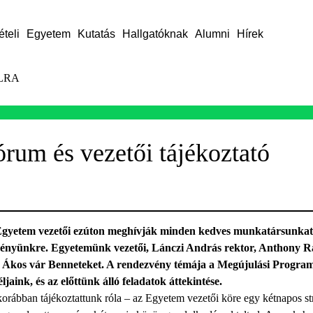
ételi
Egyetem
Kutatás
Hallgatóknak
Alumni
Hírek
LRA
órum és vezetői tájékoztató
gyetem vezetői ezúton meghívják minden kedves munkatársunkat
eményünkre. Egyetemünk vezetői, Lánczi András rektor, Anthony Ra
Ákos vár Benneteket. A rendezvény témája a Megújulási Progra
ljaink, és az előttünk álló feladatok áttekintése.
orábban tájékoztattunk róla – az Egyetem vezetői köre egy kétnapos st