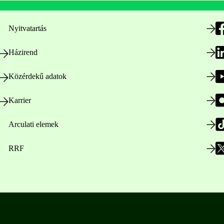
Nyitvatartás
Házirend
Közérdekű adatok
Karrier
Arculati elemek
RRF