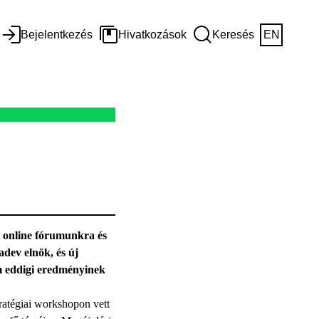
Bejelentkezés
Hivatkozások
Keresés
EN
 online fórumunkra és
dev elnök, és új
m eddigi eredményinek
ratégiai workshopon vett