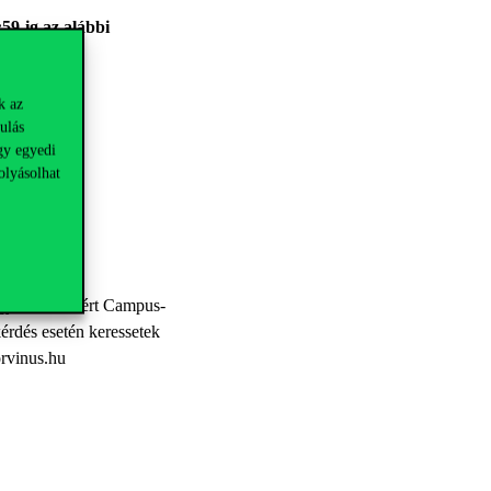
:59-ig az alábbi
k az
ulás
gy egyedi
olyásolhat
Egyetem Gellért Campus-
érdés esetén keressetek
rvinus.hu