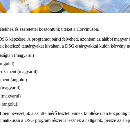
ételihez és szeretettel köszöntünk titeket a Corvinuson.
 DSG képzésre. A programot bárki felveheti, azonban az alábbi magyar 
ak kötelező tantárgyakat kiváltani a DSG-s tárgyakkal külön kérvény né
ságtan (magyarul)
angulul)
edzsment (magyarul)
ment (angolul)
 (magyarul)
 (magyarul)
s (angolul)
ben bevezetjük a szintfelmérő tesztet, ennek kitöltése után központig 
utomatikusan a DSG program részei is lesznek a hallgatók, persze az ala