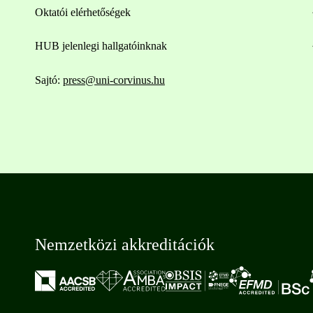
Oktatói elérhetőségek
HUB jelenlegi hallgatóinknak
Sajtó:
press@uni-corvinus.hu
Nemzetközi akkreditációk