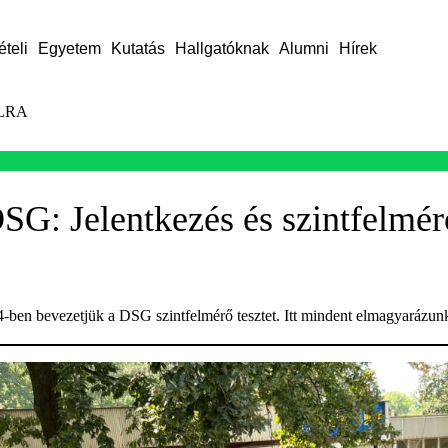
ételi
Egyetem
Kutatás
Hallgatóknak
Alumni
Hírek
LRA
SG: Jelentkezés és szintfelmérő
-ben bevezetjük a DSG szintfelmérő tesztet. Itt mindent elmagyarázun