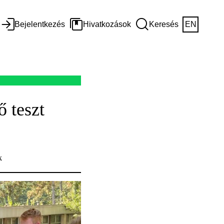
Bejelentkezés
Hivatkozások
Keresés
EN
 teszt
k