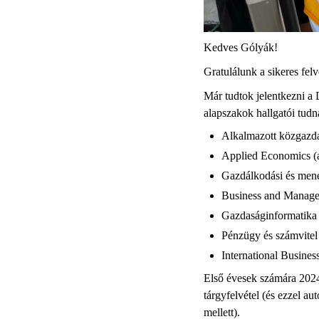
Kedves Gólyák!
Gratulálunk a sikeres felv
Már tudtok jelentkezni a
alapszakok hallgatói tudn
Alkalmazott közgazda
Applied Economics (
Gazdálkodási és men
Business and Manage
Gazdaságinformatika
Pénzügy és számvitel
International Busines
Első évesek számára 2024-
tárgyfelvétel (és ezzel a
mellett).