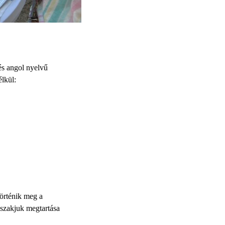
és angol nyelvű
lkül:
történik meg a
pszakjuk megtartása