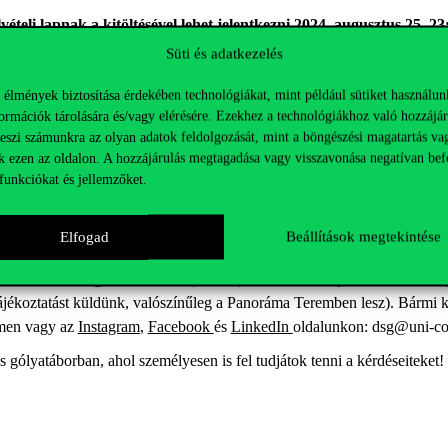
teli lapnak a kitöltésével lehet jelentkezni 2024. augusztus 25. 23
Süti és adatkezelés
 élmények biztosítása érdekében technológiákat, mint például sütiket használun
ormációk tárolására és/vagy elérésére. Ezekhez a technológiákhoz való hozzájár
teszi számunkra az olyan adatok feldolgozását, mint a böngészési magatartás va
k ezen az oldalon. A hozzájárulás megtagadása vagy visszavonása negatívan bef
funkciókat és jellemzőket.
Elfogad
Beállítások megtekintése
írását
2024. augusztus 26-án (hétfőn) 16 órakor
tartjuk a Corvinus 
tájékoztatást küldünk, valószínűleg a Panoráma Teremben lesz). Bármi k
ímen vagy az
Instagram
,
Facebook
és
LinkedIn
oldalunkon: dsg@uni-co
 gólyatáborban, ahol személyesen is fel tudjátok tenni a kérdéseiteket!