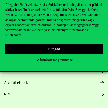
A legjobb élmények biztosítása érdekében technológiákat, mint például
sütiket használunk az eszközinformációk tárolására és/vagy elérésére.
Hasznos linkek
Ezekhez a technológiákhoz való hozzájárulás lehetővé teszi számunkra
az olyan adatok feldolgozását, mint a böngészési magatartás vagy
egyedi azonosítók ezen az oldalon. A hozzájárulás megtagadása vagy
visszavonása negatívan befolyásolhat bizonyos funkciókat és
jellemzőket.
Nyitvatartás
Házirend
Elfogad
Közérdekű adatok
Beállítások megtekintése
Karrier
Arculati elemek
RRF