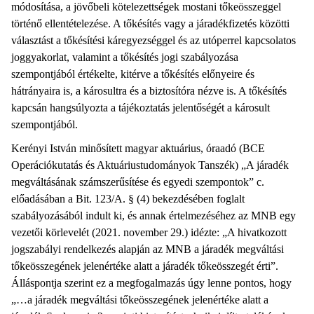
módosítása, a jövőbeli kötelezettségek mostani tőkeösszeggel
történő ellentételezése. A tőkésítés vagy a járadékfizetés közötti
választást a tőkésítési káregyezséggel és az utóperrel kapcsolatos
joggyakorlat, valamint a tőkésítés jogi szabályozása
szempontjából értékelte, kitérve a tőkésítés előnyeire és
hátrányaira is, a károsultra és a biztosítóra nézve is. A tőkésítés
kapcsán hangsúlyozta a tájékoztatás jelentőségét a károsult
szempontjából.
Kerényi István minősített magyar aktuárius, óraadó (BCE
Operációkutatás és Aktuáriustudományok Tanszék) „A járadék
megváltásának számszerűsítése és egyedi szempontok” c.
előadásában a Bit. 123/A. § (4) bekezdésében foglalt
szabályozásából indult ki, és annak értelmezéséhez az MNB egy
vezetői körlevelét (2021. november 29.) idézte: „A hivatkozott
jogszabályi rendelkezés alapján az MNB a járadék megváltási
tőkeösszegének jelenértéke alatt a járadék tőkeösszegét érti”.
Álláspontja szerint ez a megfogalmazás úgy lenne pontos, hogy
„…a járadék megváltási tőkeösszegének jelenértéke alatt a