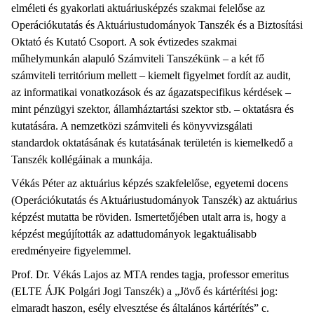
elméleti és gyakorlati aktuáriusképzés szakmai felelőse az
Operációkutatás és Aktuáriustudományok Tanszék és a Biztosítási
Oktató és Kutató Csoport. A sok évtizedes szakmai
műhelymunkán alapuló Számviteli Tanszékünk – a két fő
számviteli territórium mellett – kiemelt figyelmet fordít az audit,
az informatikai vonatkozások és az ágazatspecifikus kérdések –
mint pénzügyi szektor, államháztartási szektor stb. – oktatásra és
kutatására. A nemzetközi számviteli és könyvvizsgálati
standardok oktatásának és kutatásának területén is kiemelkedő a
Tanszék kollégáinak a munkája.
Vékás Péter az aktuárius képzés szakfelelőse, egyetemi docens
(Operációkutatás és Aktuáriustudományok Tanszék) az aktuárius
képzést mutatta be röviden. Ismertetőjében utalt arra is, hogy a
képzést megújították az adattudományok legaktuálisabb
eredményeire figyelemmel.
Prof. Dr. Vékás Lajos az MTA rendes tagja, professor emeritus
(ELTE ÁJK Polgári Jogi Tanszék) a „Jövő és kártérítési jog:
elmaradt haszon, esély elvesztése és általános kártérítés” c.