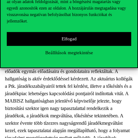
hasonlóan foglalt állást: a járadékmegváltás számításnál a képlet
az olyan adatok feldolgozását, mint a böngészési magatartás vagy
egyedi azonosítók ezen az oldalon. A hozzájárulás megtagadása vagy
alapján többféleképpen lehet számolni, ami eltérő összegekhez
visszavonása negatívan befolyásolhat bizonyos funkciókat és
vezet, de álláspontja szerint a könyvvizsgáló nem fogja ezt
jellemzőket.
kifogásolni, mert elfogadja, hogy a képlet alapján többféle
számítás is lehetséges. Dr. Lakatos László Péter előadását a
járadékkal és annak megváltásával kapcsolatos tételeknek a
Elfogad
pénzügyi kimutatásokban való megjelenésével összefüggő
Beállítások megtekintése
kérdések tárgyalásával zárta.
Az előadásokat egy kerekasztal-beszélgetés követte, ahol az
előadók egymás előadásaira és gondolataira reflektáltak. A
hallgatóság is aktív érdeklődéssel kérdezett. Az aktuárius kollégák
a Ptk. járadékszabályairól tettek fel kérdést, illetve a tőkésítés és a
járadékpiac lehetséges kapcsolódási pontjairól indítottak vitát. A
MABISZ hallgatóságban jelenlévő képviselője jelezte, hogy
biztosítási szektor igen nagy tapasztalattal rendelkezik a
járadékok, a járadékok megváltása, tőkésítése tekintetében. A
szektor évente több tízezres nagyságrendű járadékmegváltást
kezel, ezek tapasztalatai alapján megállapítható, hogy a folyamat
társadalmi megelégedettség mellett működik. A járadékok