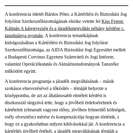
A konferencia ötletét Bárdos Péter, a Kártérítési és Biztosítási Jog
folyóirat Szerkesztőbizottságának elnöke vetette fel
Kiss Ferenc
Kálmán A káregyezség és a járadékmegváltás néhány kérdése c.
tanulmánya nyomán
. A konferencia tematikájának
kidolgozásában a Kártérítési és Biztosítási Jog folyóirat
Szerkesztőbizottsága, az AIDA Biztosítási Jogi Egyesület mellett
a Budapesti Corvinus Egyetem Számviteli és Jogi Intézete,
valamint Operációkutatás és Aktuáriustudományok Tanszéke
működött együtt.
A konferencia programja a járadék megváltásának – másik
szokásos elnevezésével a tőkésítés – témáját helyezte a
középpontba, de azt az általánosabb elméleti kérdést is
diszkusszió tárgyává tette, hogy a jövőbeli érdeksérelmek és
kártételek (elmaradt vagyoni előny, jövőben felmerülő költségek,
esély elvesztése) mérése és kompenzációja hogyan történik, s
hogy ez a gyakorlatban milyen kihívásokkal jár. A konferencia a
kártérítés jövőbeli értékét, a járadék megváltásának témáját a