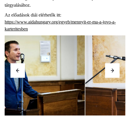
tárgyalásához.
Az előadások diái elérhetők itt:
https://www.aidahungary.org/egyeb/mennyit-er-ma-a-jovo-a-
karteritesben