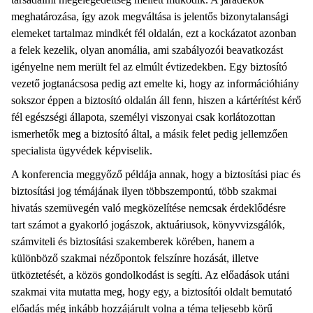
meghatározása, így azok megváltása is jelentős bizonytalansági
elemeket tartalmaz mindkét fél oldalán, ezt a kockázatot azonban
a felek kezelik, olyan anomália, ami szabályozói beavatkozást
igényelne nem merült fel az elmúlt évtizedekben. Egy biztosító
vezető jogtanácsosa pedig azt emelte ki, hogy az információhiány
sokszor éppen a biztosító oldalán áll fenn, hiszen a kártérítést kérő
fél egészségi állapota, személyi viszonyai csak korlátozottan
ismerhetők meg a biztosító által, a másik felet pedig jellemzően
specialista ügyvédek képviselik.
A konferencia meggyőző példája annak, hogy a biztosítási piac és
biztosítási jog témájának ilyen többszempontú, több szakmai
hivatás szemüvegén való megközelítése nemcsak érdeklődésre
tart számot a gyakorló jogászok, aktuáriusok, könyvvizsgálók,
számviteli és biztosítási szakemberek körében, hanem a
különböző szakmai nézőpontok felszínre hozását, illetve
ütköztetését, a közös gondolkodást is segíti. Az előadások utáni
szakmai vita mutatta meg, hogy egy, a biztosítói oldalt bemutató
előadás még inkább hozzájárult volna a téma teljesebb körű