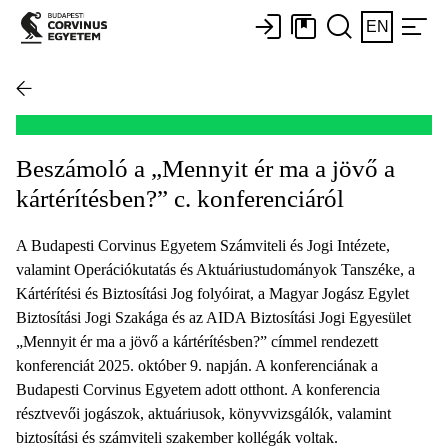
EN
Beszámoló a „Mennyit ér ma a jövő a
kártérítésben?” c. konferenciáról
A Budapesti Corvinus Egyetem Számviteli és Jogi Intézete,
valamint Operációkutatás és Aktuáriustudományok Tanszéke, a
Kártérítési és Biztosítási Jog folyóirat, a Magyar Jogász Egylet
Biztosítási Jogi Szakága és az AIDA Biztosítási Jogi Egyesület
„Mennyit ér ma a jövő a kártérítésben?” címmel rendezett
konferenciát 2025. október 9. napján. A konferenciának a
Budapesti Corvinus Egyetem adott otthont. A konferencia
résztvevői jogászok, aktuáriusok, könyvvizsgálók, valamint
biztosítási és számviteli szakember kollégák voltak.