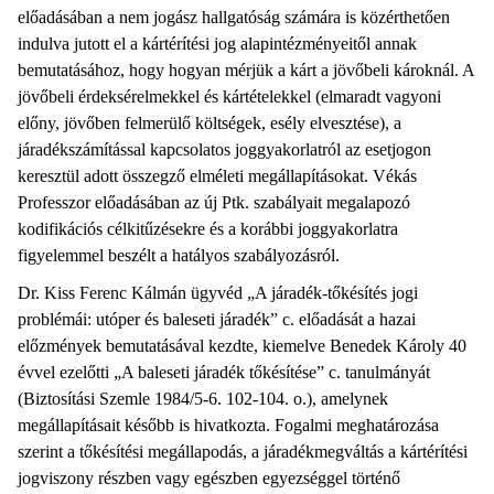
előadásában a nem jogász hallgatóság számára is közérthetően
indulva jutott el a kártérítési jog alapintézményeitől annak
bemutatásához, hogy hogyan mérjük a kárt a jövőbeli károknál. A
jövőbeli érdeksérelmekkel és kártételekkel (elmaradt vagyoni
előny, jövőben felmerülő költségek, esély elvesztése), a
járadékszámítással kapcsolatos joggyakorlatról az esetjogon
keresztül adott összegző elméleti megállapításokat. Vékás
Professzor előadásában az új Ptk. szabályait megalapozó
kodifikációs célkitűzésekre és a korábbi joggyakorlatra
figyelemmel beszélt a hatályos szabályozásról.
Dr. Kiss Ferenc Kálmán ügyvéd „A járadék-tőkésítés jogi
problémái: utóper és baleseti járadék” c. előadását a hazai
előzmények bemutatásával kezdte, kiemelve Benedek Károly 40
évvel ezelőtti „A baleseti járadék tőkésítése” c. tanulmányát
(Biztosítási Szemle 1984/5-6. 102-104. o.), amelynek
megállapításait később is hivatkozta. Fogalmi meghatározása
szerint a tőkésítési megállapodás, a járadékmegváltás a kártérítési
jogviszony részben vagy egészben egyezséggel történő