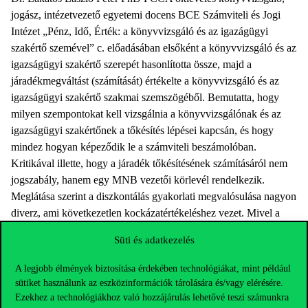
jogász, intézetvezető egyetemi docens BCE Számviteli és Jogi
Intézet „Pénz, Idő, Érték: a könyvvizsgáló és az igazágügyi
szakértő szemével” c. előadásában elsőként a könyvvizsgáló és az
igazságügyi szakértő szerepét hasonlította össze, majd a
járadékmegváltást (számítását) értékelte a könyvvizsgáló és az
igazságügyi szakértő szakmai szemszögéből. Bemutatta, hogy
milyen szempontokat kell vizsgálnia a könyvvizsgálónak és az
igazságügyi szakértőnek a tőkésítés lépései kapcsán, és hogy
mindez hogyan képeződik le a számviteli beszámolóban.
Kritikával illette, hogy a járadék tőkésítésének számításáról nem
jogszabály, hanem egy MNB vezetői körlevél rendelkezik.
Meglátása szerint a diszkontálás gyakorlati megvalósulása nagyon
diverz, ami következetlen kockázatértékeléshez vezet. Mivel a
diszkontálás végrehajtásának részleteire nincsenek szabályok,
Süti és adatkezelés
igen nagy szabadságot ad a gazdálkodóknak, így a gyakorlatban
nagyon hasonló (akár azonos) helyzetek kapcsán akár nagyon
A legjobb élmények biztosítása érdekében technológiákat, mint például
eltérő számszaki eredmények születhetnek, ami az értékelés
sütiket használunk az eszközinformációk tárolására és/vagy elérésére.
szempontjából nem szerencsés (nagyon nem). Kerényi Istvánhoz
Ezekhez a technológiákhoz való hozzájárulás lehetővé teszi számunkra