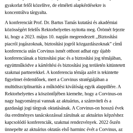
gyakorlat felől közelítve, de elméleti alapkérdésekre is
koncentrálva tárgyalta.
A konferenciát Prof. Dr. Bartus Tamás kutatási és akadémiai
közösségért felelős Rektorhelyettes nyitotta meg. Örömét fejezte
ki, hogy a 2023. május 10. napján megrendezett ,,Biztosítási
piacról jogászoknak, biztosítási jogról közgazdászoknak” című
konferencia után Corvinus ismét otthont adhat egy újabb
konferenciának a biztosítási piac és a biztosítási jog témájában,
együttműködve a kártérítési és biztosítási jog területén kitüntetett
szakmai partnerekkel. A konferencia témája azért is tekintette
figyelmet érdemlőnek, mert a Corvinus stratégiájában a
multidiszciplinaritás a működési kiválóság egyik alappillére. A
Rektorhelyettes a köszöntőjében kiemelte, hogy a Corvinus-on
nagy hagyományai vannak az aktuárius, a számviteli és a
gazdasági jogi tárgyak oktatásának. A Corvinus-on hosszú évek
óta eredményes tanácskozással zárulnak az aktuárius képzéshez
kapcsolódó konferenciák, szakmai rendezvények. 2022 őszén
ünnepelte az aktuárius oktatás első harminc évét a Corvinus, az