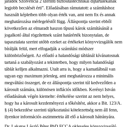
járadék Szolvencia 2 szerinti biztosítástechnikai díjtartalékának
legjobb becslését érti”. Előadásában rámutatott: a számításhoz
használt képletben több olyan érték van, ami nem fix és annak
meghatározása mérlegeléstől függ. Álláspontja szerint ebből
következően az elmaradt haszon típusú károk számításánál a
jogalkotó által rögzítettnek szánt határérték bizonytalan, de
tapasztalata szerint utóbb ezeket az értékeket könyvvizsgálók nem
bírálják felül, mert elfogadják a számítási módszer
különbözőségeit. Az előadó a halandósági táblánál kívánatosnak
tartaná a szabályozást a tekintetben, hogy milyen halandósági
táblát kelljen alkalmazni. Utalt arra is, hogy a kamatlábnál van
ugyan egy maximum jelenleg, ami meghatározza a minimális
megváltási összeget, de ez álláspontja szerint túl kedvezőtlen a
károsult számára, különösen inflációs időkben. Kerényi István
előadásának végén kiemelte: értékelése szerint az nem helyes,
hogy ha a károsult kezdeményezi a tőkésítést, akkor a Bit. 123/A.
§ (4) bekezdése szerinti tájékoztatási kötelezettség nem áll fenn,
ilyenkor információs aszimmetria áll elő a károsult hátrányára.
Dr. Lakatos László Péter PhD FCCA okleveles könyvvizsgáló,