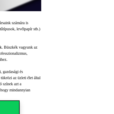
ársaink számára is
űtípusok, levélpapír stb.)
unk. Büszkék vagyunk az
ofesszionalizmus,
ihez.
i, gazdasági és
rözi az üzleti élet által
ó színek azt a
e, hogy mindannyian