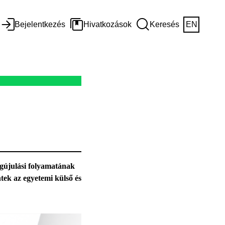
Bejelentkezés
Hivatkozások
Keresés
EN
gújulási folyamatának
tek az egyetemi külső és