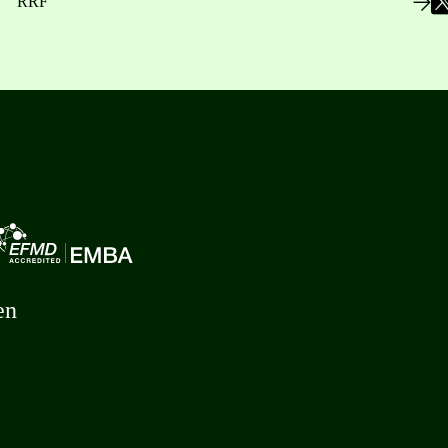
RRF
en