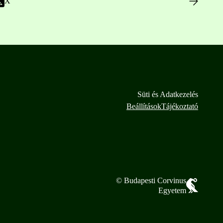
X
Süti és Adatkezelés
Beállítások
Tájékoztató
© Budapesti Corvinus
Egyetem