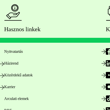
Hasznos linkek
K
Nyitvatartás
Házirend
Közérdekű adatok
Karrier
Arculati elemek