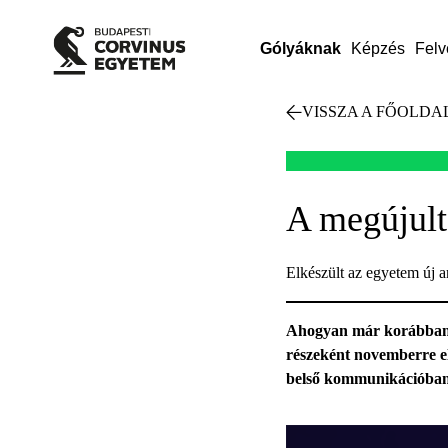
Gólyáknak
Képzés
Felv
VISSZA A FŐOLDA
A megújult
Elkészült az egyetem új a
Ahogyan már korábban h
részeként novemberre el
belső kommunikációban, 