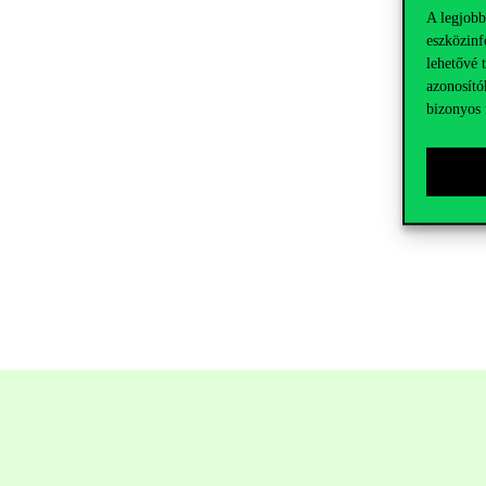
A legjobb
eszközinf
lehetővé 
azonosító
bizonyos 