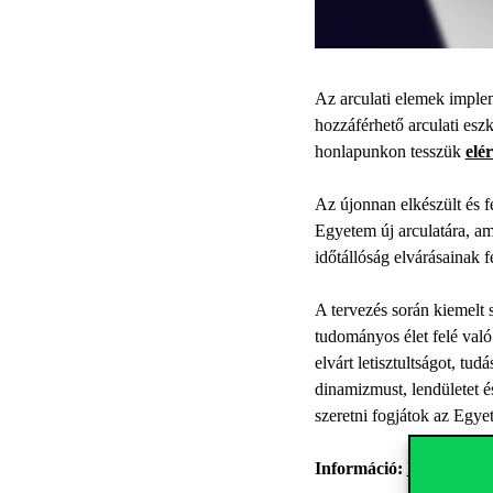
Az arculati elemek implem
hozzáférhető arculati eszk
honlapunkon tesszük
elér
Az újonnan elkészült és f
Egyetem új arculatára, am
időtállóság elvárásainak f
A tervezés során kiemelt 
tudományos élet felé való
elvárt letisztultságot, tu
dinamizmust, lendületet é
szeretni fogjátok az Egye
Információ:
kommunika