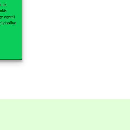
k az
ulás
gy egyedi
olyásolhat