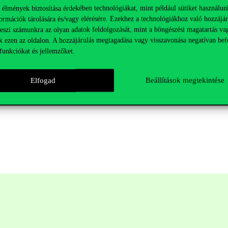
 élmények biztosítása érdekében technológiákat, mint például sütiket használun
ormációk tárolására és/vagy elérésére. Ezekhez a technológiákhoz való hozzájár
teszi számunkra az olyan adatok feldolgozását, mint a böngészési magatartás va
k ezen az oldalon. A hozzájárulás megtagadása vagy visszavonása negatívan bef
funkciókat és jellemzőket.
Elfogad
Beállítások megtekintése