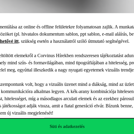
entálása az online és offline felületekre folyamatosan zajlik. A munkat
özöket (pl. hivatalos dokumentum sablon, ppt sablon, e-mail aláírás, bet
hetővé itt
, szükség esetén a használatról szóló útmutató segítségével.
eltöltött elemekről a Corvinus Hírekben rendszeresen tájékoztatást ad
ely mind szín- és formavilágában, mind tipográfiájában a hitelesség, pr
elel meg, egyúttal illeszkedik a nagy nyugati egyetemek vizuális trendje
szempontunk volt, hogy a vizuális üzenet mind a diákság, mind az üzlet
 kommunikációra alkalmas legyen. A kék-arany kombinációja hitelesen tük
dást, hitelességet, míg a másodlagos arculati elemek és az ezekhez párosul
s játékosságot adják vissza, amit a fiatal generáció elvár. Bízunk benn
tem új vizuális megjelenését!
Süti és adatkezelés
cio@uni-corvinus.hu