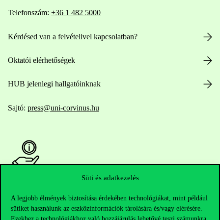
Telefonszám:
+36 1 482 5000
Kérdésed van a felvételivel kapcsolatban?
Oktatói elérhetőségek
HUB jelenlegi hallgatóinknak
Sajtó:
press@uni-corvinus.hu
Süti és adatkezelés
Hasznos linkek
A legjobb élmények biztosítása érdekében technológiákat, mint például
sütiket használunk az eszközinformációk tárolására és/vagy elérésére.
Ezekhez a technológiákhoz való hozzájárulás lehetővé teszi számunkra