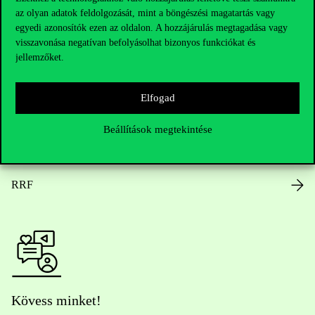
az olyan adatok feldolgozását, mint a böngészési magatartás vagy
Nyitvatartás
egyedi azonosítók ezen az oldalon. A hozzájárulás megtagadása vagy
visszavonása negatívan befolyásolhat bizonyos funkciókat és
Házirend
jellemzőket.
Közérdekű adatok
Elfogad
Karrier
Beállítások megtekintése
Arculati elemek
RRF
Kövess minket!