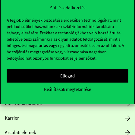
Süti és adatkezelés
A legjobb élmények biztosítása érdekében technológiákat, mint
például sütiket használunk az eszközinformációk tárolására
és/vagy elérésére. Ezekhez a technológiákhoz való hozzájárulás
lehetővé teszi számunkra az olyan adatok feldolgozását, mint a
böngészési magatartás vagy egyedi azonosítók ezen az oldalon. A
Hasznos linkek
hozzájárulás megtagadása vagy visszavonása negatívan
befolyásolhat bizonyos funkciókat és jellemzőket.
Nyitvatartás
Elfogad
Házirend
Beállítások megtekintése
Közérdekű adatok
Karrier
Arculati elemek