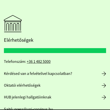
Elérhetőségek
Telefonszám:
+36 1 482 5000
Kérdésed van a felvételivel kapcsolatban?
Oktatói elérhetőségek
HUB jelenlegi hallgatóinknak
Sajtó:
press@uni-corvinus.hu