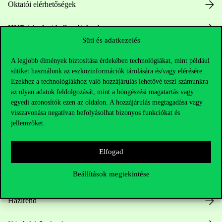
Oktatói elérhetőségek
HUB jelenlegi hallgatóinknak
Süti és adatkezelés
Sajtó:
press@uni-corvinus.hu
A legjobb élmények biztosítása érdekében technológiákat, mint például
sütiket használunk az eszközinformációk tárolására és/vagy elérésére.
Ezekhez a technológiákhoz való hozzájárulás lehetővé teszi számunkra
az olyan adatok feldolgozását, mint a böngészési magatartás vagy
egyedi azonosítók ezen az oldalon. A hozzájárulás megtagadása vagy
visszavonása negatívan befolyásolhat bizonyos funkciókat és
jellemzőket.
Hasznos linkek
Elfogad
Beállítások megtekintése
Nyitvatartás
Házirend