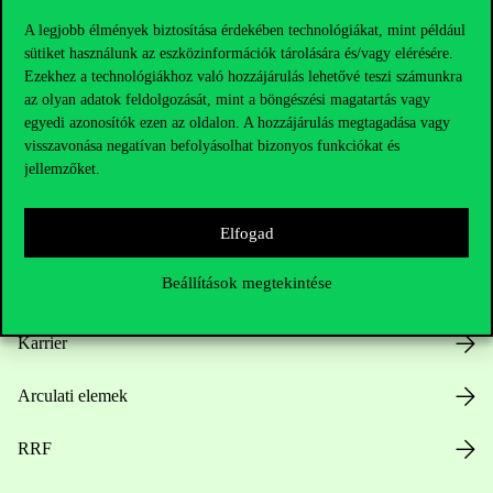
A legjobb élmények biztosítása érdekében technológiákat, mint például
sütiket használunk az eszközinformációk tárolására és/vagy elérésére.
Ezekhez a technológiákhoz való hozzájárulás lehetővé teszi számunkra
Hasznos linkek
az olyan adatok feldolgozását, mint a böngészési magatartás vagy
egyedi azonosítók ezen az oldalon. A hozzájárulás megtagadása vagy
visszavonása negatívan befolyásolhat bizonyos funkciókat és
jellemzőket.
Nyitvatartás
Elfogad
Házirend
Beállítások megtekintése
Közérdekű adatok
Karrier
Arculati elemek
RRF