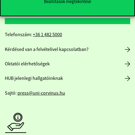
Beállítások megtekintése
Elérhetőségek
Telefonszám:
+36 1 482 5000
Kérdésed van a felvételivel kapcsolatban?
Oktatói elérhetőségek
HUB jelenlegi hallgatóinknak
Sajtó:
press@uni-corvinus.hu