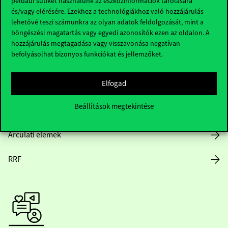
például sütiket használunk az eszközinformációk tárolására
és/vagy elérésére. Ezekhez a technológiákhoz való hozzájárulás
lehetővé teszi számunkra az olyan adatok feldolgozását, mint a
böngészési magatartás vagy egyedi azonosítók ezen az oldalon. A
Nyitvatartás
hozzájárulás megtagadása vagy visszavonása negatívan
befolyásolhat bizonyos funkciókat és jellemzőket.
Házirend
Elfogad
Közérdekű adatok
Beállítások megtekintése
Karrier
Arculati elemek
RRF