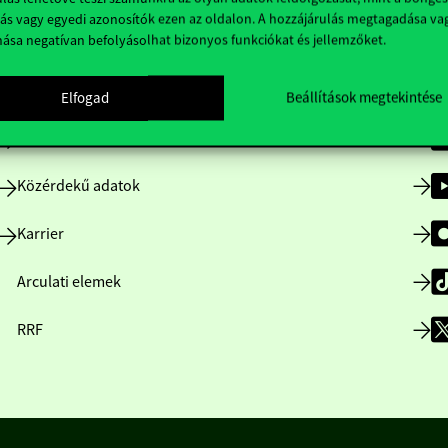
ás vagy egyedi azonosítók ezen az oldalon. A hozzájárulás megtagadása va
nása negatívan befolyásolhat bizonyos funkciókat és jellemzőket.
Nyitvatartás
Elfogad
Beállítások megtekintése
Házirend
Közérdekű adatok
Karrier
Arculati elemek
RRF