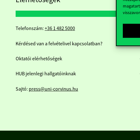
magatart
visszavo
Telefonszám:
+36 1 482 5000
Kérdésed van a felvételivel kapcsolatban?
Oktatói elérhetőségek
HUB jelenlegi hallgatóinknak
Sajtó:
press@uni-corvinus.hu