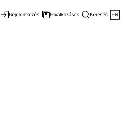
Bejelentkezés
Hivatkozások
Keresés
EN