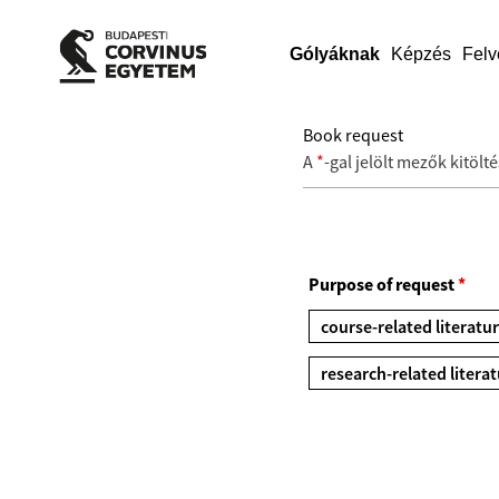
Gólyáknak
Képzés
Felv
Book request
A
*
-gal jelölt mezők kitölt
Purpose of request
*
course-related literatu
research-related litera