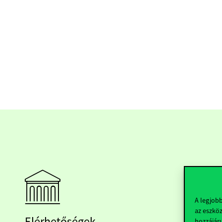
A legjob
az eszköz
Elérhetőségek
hozzájáru