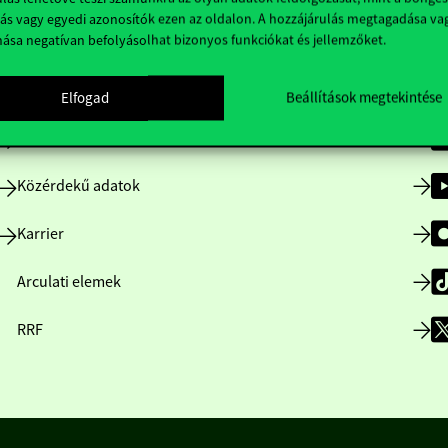
ás vagy egyedi azonosítók ezen az oldalon. A hozzájárulás megtagadása va
nása negatívan befolyásolhat bizonyos funkciókat és jellemzőket.
Nyitvatartás
Elfogad
Beállítások megtekintése
Házirend
Közérdekű adatok
Karrier
Arculati elemek
RRF