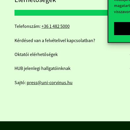
magatart
visszavo
Telefonszám:
+36 1 482 5000
Kérdésed van a felvételivel kapcsolatban?
Oktatói elérhetőségek
HUB jelenlegi hallgatóinknak
Sajtó:
press@uni-corvinus.hu