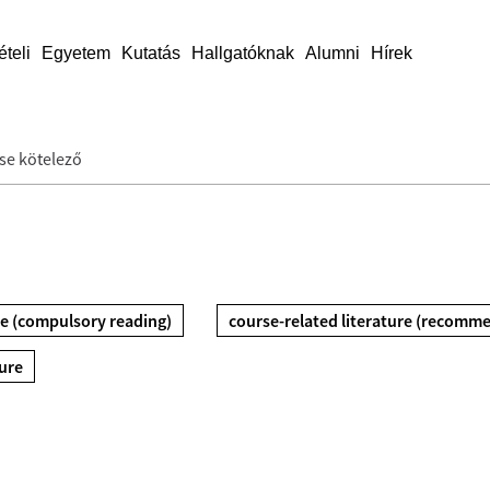
ételi
Egyetem
Kutatás
Hallgatóknak
Alumni
Hírek
ése kötelező
re (compulsory reading)
course-related literature (recomm
ture