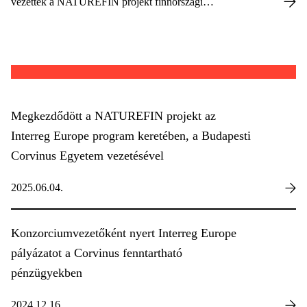
vezettek a NATUREFIN projekt finnországi
partnertalálkozóján. A partnerekkel közösen dolgoztak
azon, hogy a biodiverzitási szempontok beépüljenek a
regionális szakpolitikákba és a pénzügyi döntésekbe.
Megkezdődött a NATUREFIN projekt az
Interreg Europe program keretében, a Budapesti
Corvinus Egyetem vezetésével
2025.06.04.
Konzorciumvezetőként nyert Interreg Europe
pályázatot a Corvinus fenntartható
pénzügyekben
2024.12.16.