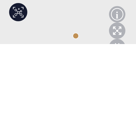
i
Vágólapra másolva