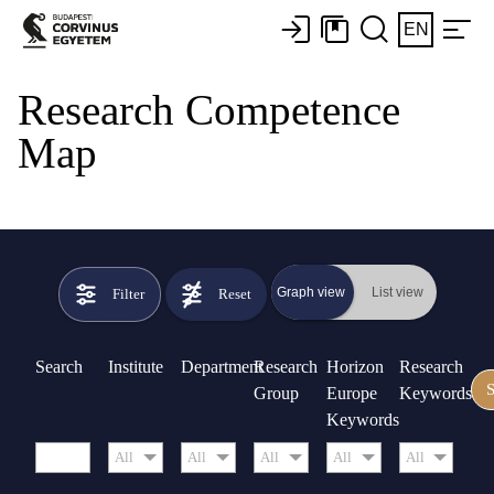
EN
Research Competence
Map
Filter
Reset
Search
Institute
Department
Research
Horizon
Research
Group
Europe
Keywords
Keywords
All
All
All
All
All