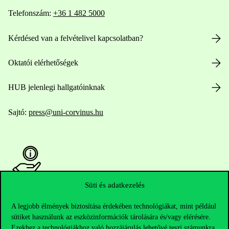
Telefonszám:
+36 1 482 5000
Kérdésed van a felvételivel kapcsolatban?
Oktatói elérhetőségek
HUB jelenlegi hallgatóinknak
Sajtó:
press@uni-corvinus.hu
Süti és adatkezelés
Hasznos linkek
A legjobb élmények biztosítása érdekében technológiákat, mint például
sütiket használunk az eszközinformációk tárolására és/vagy elérésére.
Ezekhez a technológiákhoz való hozzájárulás lehetővé teszi számunkra