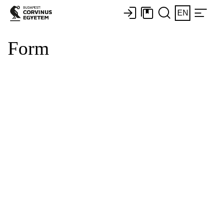
EN
Form