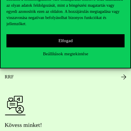
az olyan adatok feldolgozását, mint a böngészési magatartás vagy
Nyitvatartás
egyedi azonosítók ezen az oldalon. A hozzájárulás megtagadása vagy
visszavonása negatívan befolyásolhat bizonyos funkciókat és
Házirend
jellemzőket.
Közérdekű adatok
Elfogad
Karrier
Beállítások megtekintése
Arculati elemek
RRF
Kövess minket!