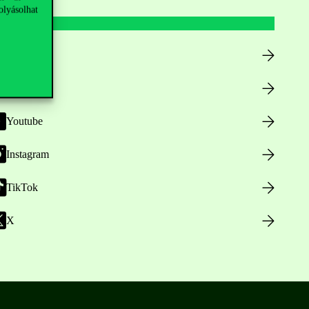
olyásolhat
Facebook
LinkedIn
Youtube
Instagram
TikTok
X