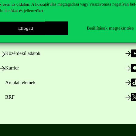
k ezen az oldalon. A hozzájárulás megtagadása vagy visszavonása negatívan bef
funkciókat és jellemzőket.
Nyitvatartás
Elfogad
Beállítások megtekintése
Házirend
Közérdekű adatok
Karrier
Arculati elemek
RRF