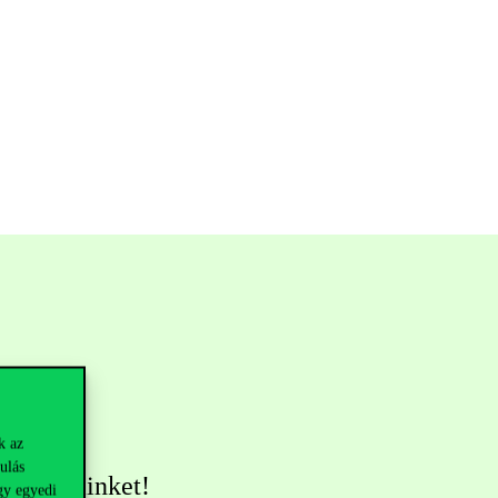
k az
ulás
övess minket!
gy egyedi