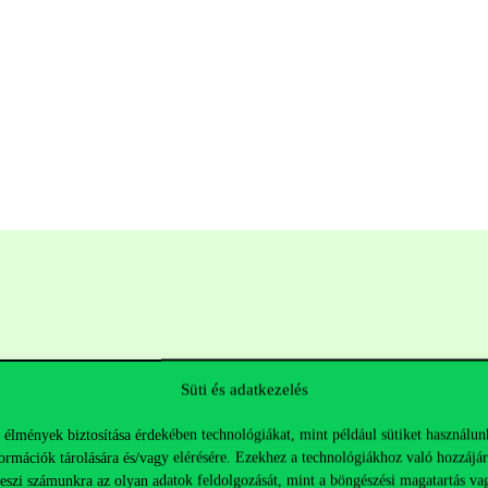
Süti és adatkezelés
 élmények biztosítása érdekében technológiákat, mint például sütiket használun
ormációk tárolására és/vagy elérésére. Ezekhez a technológiákhoz való hozzájár
Hasznos linkek
K
teszi számunkra az olyan adatok feldolgozását, mint a böngészési magatartás va