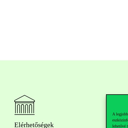
A legjobb
eszközinf
Elérhetőségek
lehetővé 