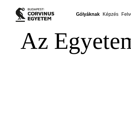
Gólyáknak
Képzés
Felv
Az Egyete