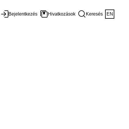
Bejelentkezés
Hivatkozások
Keresés
EN