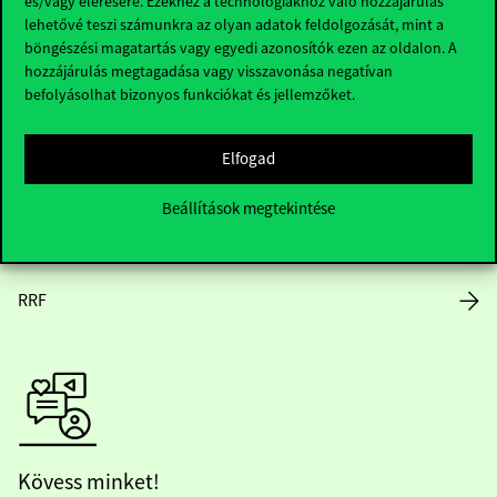
és/vagy elérésére. Ezekhez a technológiákhoz való hozzájárulás
lehetővé teszi számunkra az olyan adatok feldolgozását, mint a
Nyitvatartás
böngészési magatartás vagy egyedi azonosítók ezen az oldalon. A
hozzájárulás megtagadása vagy visszavonása negatívan
Házirend
befolyásolhat bizonyos funkciókat és jellemzőket.
Közérdekű adatok
Elfogad
Karrier
Beállítások megtekintése
Arculati elemek
RRF
Kövess minket!