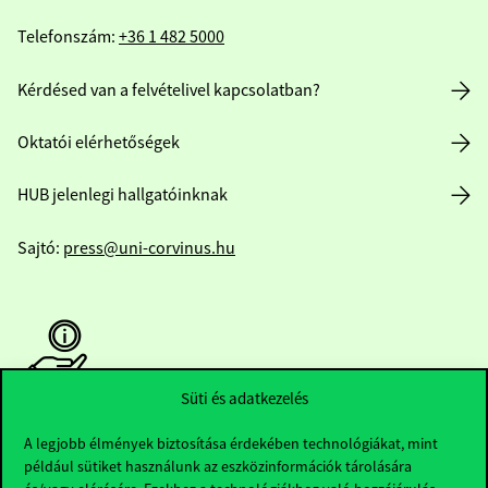
Telefonszám:
+36 1 482 5000
Kérdésed van a felvételivel kapcsolatban?
Oktatói elérhetőségek
HUB jelenlegi hallgatóinknak
Sajtó:
press@uni-corvinus.hu
Süti és adatkezelés
Hasznos linkek
A legjobb élmények biztosítása érdekében technológiákat, mint
például sütiket használunk az eszközinformációk tárolására