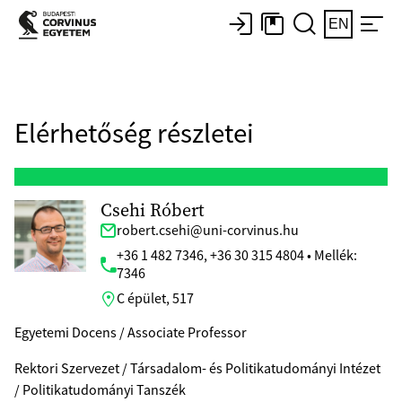
EN
Elérhetőség részletei
Csehi Róbert
robert.csehi@uni-corvinus.hu
+36 1 482 7346, +36 30 315 4804 • Mellék:
7346
C épület, 517
Egyetemi Docens / Associate Professor
Rektori Szervezet / Társadalom- és Politikatudományi Intézet
/ Politikatudományi Tanszék