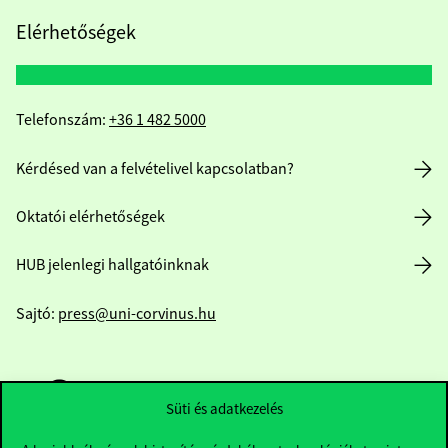
Elérhetőségek
Telefonszám:
+36 1 482 5000
Kérdésed van a felvételivel kapcsolatban?
Oktatói elérhetőségek
HUB jelenlegi hallgatóinknak
Sajtó:
press@uni-corvinus.hu
Süti és adatkezelés