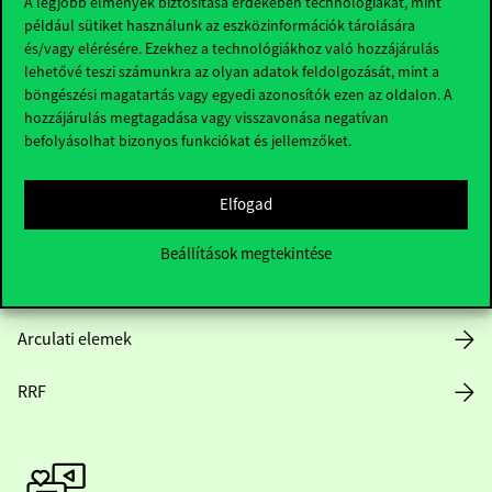
A legjobb élmények biztosítása érdekében technológiákat, mint
például sütiket használunk az eszközinformációk tárolására
Hasznos linkek
és/vagy elérésére. Ezekhez a technológiákhoz való hozzájárulás
lehetővé teszi számunkra az olyan adatok feldolgozását, mint a
böngészési magatartás vagy egyedi azonosítók ezen az oldalon. A
hozzájárulás megtagadása vagy visszavonása negatívan
Nyitvatartás
befolyásolhat bizonyos funkciókat és jellemzőket.
Házirend
Elfogad
Közérdekű adatok
Beállítások megtekintése
Karrier
Arculati elemek
RRF