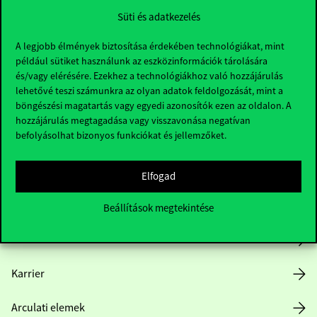
Süti és adatkezelés
A legjobb élmények biztosítása érdekében technológiákat, mint
például sütiket használunk az eszközinformációk tárolására
és/vagy elérésére. Ezekhez a technológiákhoz való hozzájárulás
lehetővé teszi számunkra az olyan adatok feldolgozását, mint a
böngészési magatartás vagy egyedi azonosítók ezen az oldalon. A
Hasznos linkek
hozzájárulás megtagadása vagy visszavonása negatívan
befolyásolhat bizonyos funkciókat és jellemzőket.
Nyitvatartás
Elfogad
Házirend
Beállítások megtekintése
Közérdekű adatok
Karrier
Arculati elemek