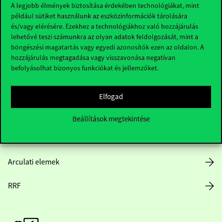
A legjobb élmények biztosítása érdekében technológiákat, mint
például sütiket használunk az eszközinformációk tárolására
Hasznos linkek
és/vagy elérésére. Ezekhez a technológiákhoz való hozzájárulás
lehetővé teszi számunkra az olyan adatok feldolgozását, mint a
böngészési magatartás vagy egyedi azonosítók ezen az oldalon. A
hozzájárulás megtagadása vagy visszavonása negatívan
Nyitvatartás
befolyásolhat bizonyos funkciókat és jellemzőket.
Házirend
Elfogad
Közérdekű adatok
Beállítások megtekintése
Karrier
Arculati elemek
RRF