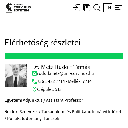
EN
Elérhetőség részletei
Dr. Metz Rudolf Tamás
rudolf.metz@uni-corvinus.hu
+36 1 482 7714 • Mellék: 7714
C épület, 513
Egyetemi Adjunktus / Assistant Professor
Rektori Szervezet / Társadalom- és Politikatudományi Intézet
/ Politikatudományi Tanszék