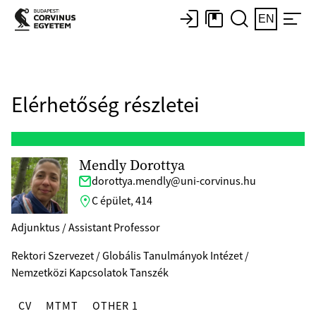
EN
Elérhetőség részletei
Mendly Dorottya
dorottya.mendly@uni-corvinus.hu
C épület, 414
Adjunktus / Assistant Professor
Rektori Szervezet / Globális Tanulmányok Intézet /
Nemzetközi Kapcsolatok Tanszék
CV
MTMT
OTHER 1