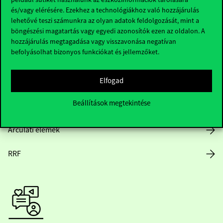
és/vagy elérésére. Ezekhez a technológiákhoz való hozzájárulás
lehetővé teszi számunkra az olyan adatok feldolgozását, mint a
böngészési magatartás vagy egyedi azonosítók ezen az oldalon. A
Nyitvatartás
hozzájárulás megtagadása vagy visszavonása negatívan
befolyásolhat bizonyos funkciókat és jellemzőket.
Házirend
Elfogad
Közérdekű adatok
Beállítások megtekintése
Karrier
Arculati elemek
RRF