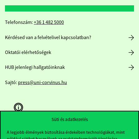
Telefonszám:
+36 1 482 5000
Kérdésed van a felvételivel kapcsolatban?
Oktatói elérhetőségek
HUB jelenlegi hallgatóinknak
Sajtó:
press@uni-corvinus.hu
Süti és adatkezelés
A legjobb élmények biztosítása érdekében technológiákat, mint
Hasznos linkek
például sütiket használunk az eszközinformációk tárolására