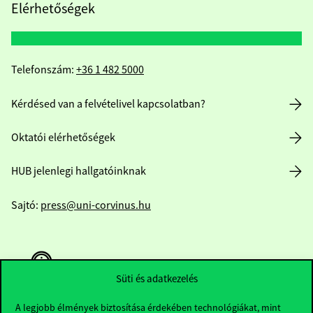
Elérhetőségek
Telefonszám:
+36 1 482 5000
Kérdésed van a felvételivel kapcsolatban?
Oktatói elérhetőségek
HUB jelenlegi hallgatóinknak
Sajtó:
press@uni-corvinus.hu
Süti és adatkezelés
A legjobb élmények biztosítása érdekében technológiákat, mint