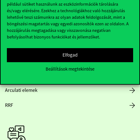
Hasznos linkek
például sütiket használunk az eszközinformációk tárolására
és/vagy elérésére. Ezekhez a technológiákhoz való hozzájárulás
lehetővé teszi számunkra az olyan adatok feldolgozását, mint a
böngészési magatartás vagy egyedi azonosítók ezen az oldalon. A
Nyitvatartás
hozzájárulás megtagadása vagy visszavonása negatívan
befolyásolhat bizonyos funkciókat és jellemzőket.
Házirend
Elfogad
Közérdekű adatok
Beállítások megtekintése
Karrier
Arculati elemek
RRF