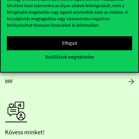
lehetővé teszi számunkra az olyan adatok feldolgozását, mint a
Nyitvatartás
böngészési magatartás vagy egyedi azonosítók ezen az oldalon. A
hozzájárulás megtagadása vagy visszavonása negatívan
Házirend
befolyásolhat bizonyos funkciókat és jellemzőket.
Közérdekű adatok
Elfogad
Karrier
Beállítások megtekintése
Arculati elemek
RRF
Kövess minket!