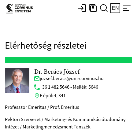
EN
Elérhetőség részletei
Dr. Berács József
jozsef.beracs@uni-corvinus.hu
+36 1 482 5646 • Mellék: 5646
E épület, 341
Professzor Emeritus / Prof. Emeritus
Rektori Szervezet / Marketing- és Kommunikációtudományi
Intézet / Marketingmenedzsment Tanszék