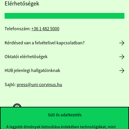
Elérhetőségek
Telefonszám:
+36 1 482 5000
Kérdésed van a felvételivel kapcsolatban?
Oktatói elérhetőségek
HUB jelenlegi hallgatóinknak
Sajtó:
press@uni-corvinus.hu
Süti és adatkezelés
A legjobb élmények biztosítása érdekében technológiákat, mint