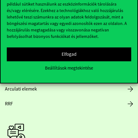
Hasznos linkek
például sütiket használunk az eszközinformációk tárolására
és/vagy elérésére. Ezekhez a technológiákhoz való hozzájárulás
lehetővé teszi számunkra az olyan adatok feldolgozását, mint a
böngészési magatartás vagy egyedi azonosítók ezen az oldalon. A
Nyitvatartás
hozzájárulás megtagadása vagy visszavonása negatívan
befolyásolhat bizonyos funkciókat és jellemzőket.
Házirend
Elfogad
Közérdekű adatok
Beállítások megtekintése
Karrier
Arculati elemek
RRF