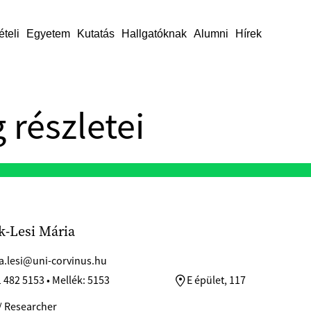
ételi
Egyetem
Kutatás
Hallgatóknak
Alumni
Hírek
 részletei
k-Lesi Mária
a.lesi@uni-corvinus.hu
 482 5153 • Mellék: 5153
E épület, 117
/ Researcher