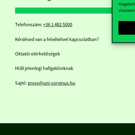
magatart
visszavo
Telefonszám:
+36 1 482 5000
Kérdésed van a felvételivel kapcsolatban?
Oktatói elérhetőségek
HUB jelenlegi hallgatóinknak
Sajtó:
press@uni-corvinus.hu