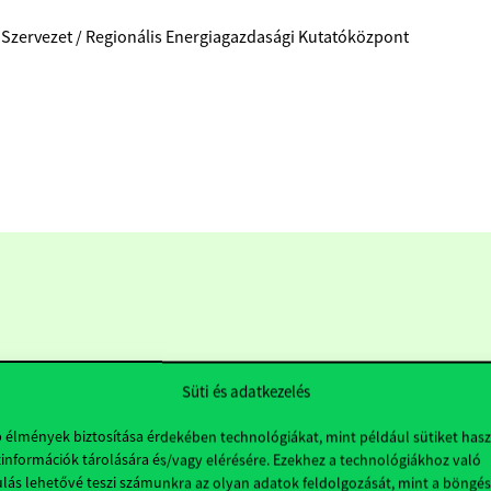
 Szervezet / Regionális Energiagazdasági Kutatóközpont
Süti és adatkezelés
b élmények biztosítása érdekében technológiákat, mint például sütiket has
információk tárolására és/vagy elérésére. Ezekhez a technológiákhoz való
Hasznos linkek
K
lás lehetővé teszi számunkra az olyan adatok feldolgozását, mint a böngés