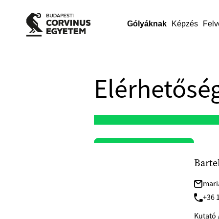
Gólyáknak
Képzés
Felv
Elérhetőség
Barte
mari
+36 1
Kutató 