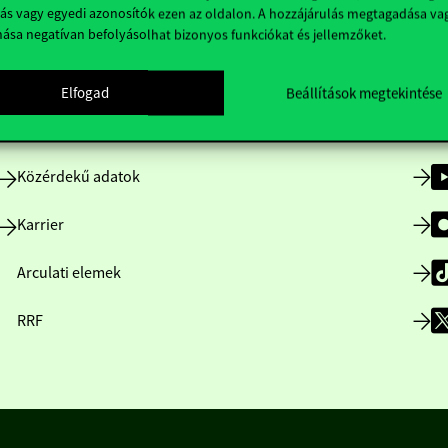
ás vagy egyedi azonosítók ezen az oldalon. A hozzájárulás megtagadása va
nása negatívan befolyásolhat bizonyos funkciókat és jellemzőket.
Nyitvatartás
Elfogad
Beállítások megtekintése
Házirend
Közérdekű adatok
Karrier
Arculati elemek
RRF