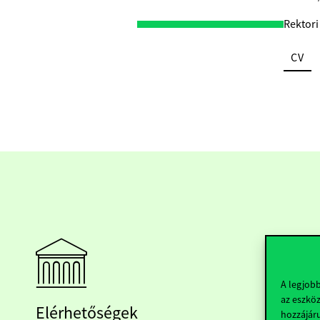
Rektori
CV
A legjob
az eszköz
Elérhetőségek
hozzájáru