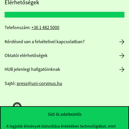
Elérhetőségek
Telefonszám:
+36 1 482 5000
Kérdésed van a felvételivel kapcsolatban?
Oktatói elérhetőségek
HUB jelenlegi hallgatóinknak
Sajtó:
press@uni-corvinus.hu
Süti és adatkezelés
A legjobb élmények biztosítása érdekében technológiákat, mint