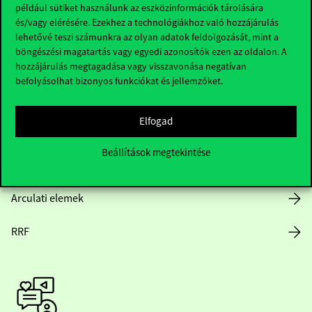
Hasznos linkek
például sütiket használunk az eszközinformációk tárolására
és/vagy elérésére. Ezekhez a technológiákhoz való hozzájárulás
lehetővé teszi számunkra az olyan adatok feldolgozását, mint a
böngészési magatartás vagy egyedi azonosítók ezen az oldalon. A
Nyitvatartás
hozzájárulás megtagadása vagy visszavonása negatívan
befolyásolhat bizonyos funkciókat és jellemzőket.
Házirend
Elfogad
Közérdekű adatok
Beállítások megtekintése
Karrier
Arculati elemek
RRF