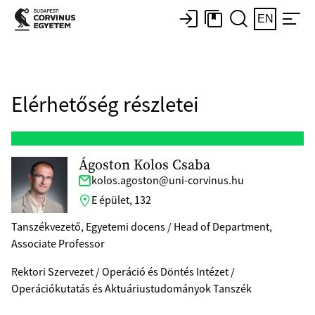
EN
Elérhetőség részletei
Ágoston Kolos Csaba
kolos.agoston@uni-corvinus.hu
E épület, 132
Tanszékvezető, Egyetemi docens / Head of Department,
Associate Professor
Rektori Szervezet / Operáció és Döntés Intézet /
Operációkutatás és Aktuáriustudományok Tanszék