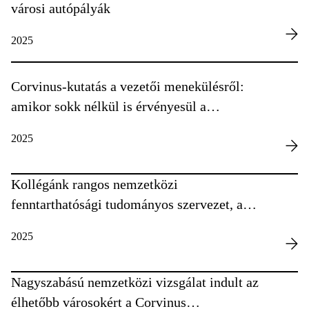
városi autópályák
2025
Corvinus-kutatás a vezetői menekülésről:
amikor sokk nélkül is érvényesül a
sokkhatás
2025
Kollégánk rangos nemzetközi
fenntarthatósági tudományos szervezet, az
ISDRS elnöke lett
2025
Nagyszabású nemzetközi vizsgálat indult az
élhetőbb városokért a Corvinus