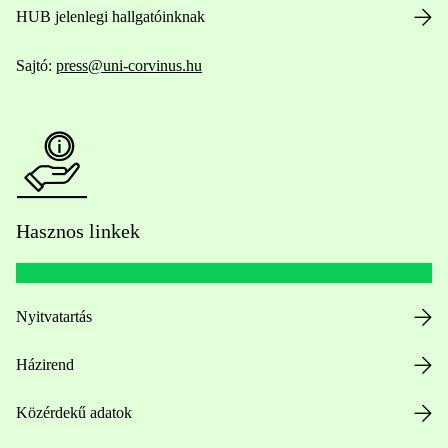
HUB jelenlegi hallgatóinknak
Sajtó:
press@uni-corvinus.hu
Hasznos linkek
Nyitvatartás
Házirend
Közérdekű adatok