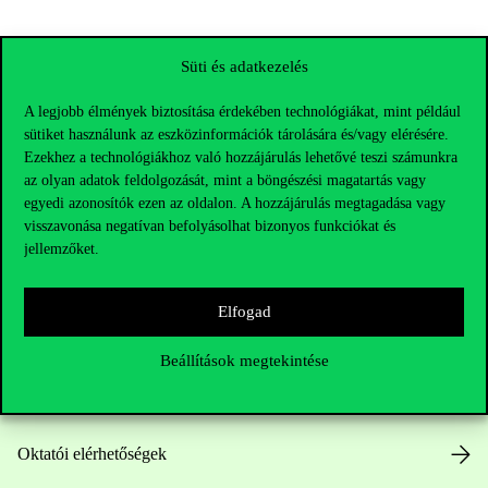
Süti és adatkezelés
A legjobb élmények biztosítása érdekében technológiákat, mint például
sütiket használunk az eszközinformációk tárolására és/vagy elérésére.
Ezekhez a technológiákhoz való hozzájárulás lehetővé teszi számunkra
az olyan adatok feldolgozását, mint a böngészési magatartás vagy
egyedi azonosítók ezen az oldalon. A hozzájárulás megtagadása vagy
visszavonása negatívan befolyásolhat bizonyos funkciókat és
jellemzőket.
Elérhetőségek
Elfogad
Telefonszám:
+36 1 482 5000
Beállítások megtekintése
Kérdésed van a felvételivel kapcsolatban?
Oktatói elérhetőségek