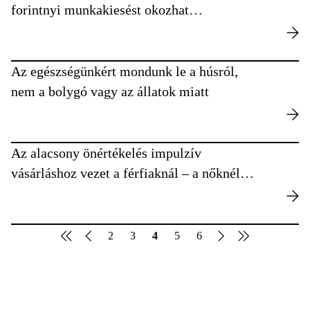
forintnyi munkakiesést okozhat
egyénenként
Az egészségünkért mondunk le a húsról,
nem a bolygó vagy az állatok miatt
Az alacsony önértékelés impulzív
vásárláshoz vezet a férfiaknál – a nőknél
viszont nem
2
3
4
5
6