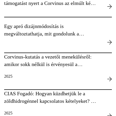
támogatást nyert a Corvinus az elmúlt két
évben
Egy apró dizájnmódosítás is
megváltoztathatja, mit gondolunk a
bioélelmiszerekről
Corvinus-kutatás a vezetői menekülésről:
amikor sokk nélkül is érvényesül a
sokkhatás
2025
CIAS Fogadó: Hogyan küzdhetjük le a
zöldhidrogénnel kapcsolatos kételyeket? –
Interjú Dr. Anthony Haloggal
2025