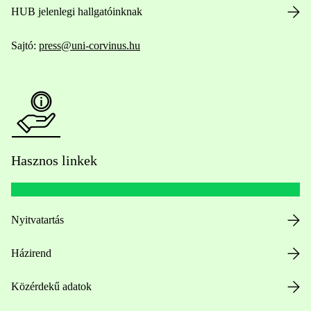
HUB jelenlegi hallgatóinknak
Sajtó:
press@uni-corvinus.hu
Hasznos linkek
Nyitvatartás
Házirend
Közérdekű adatok