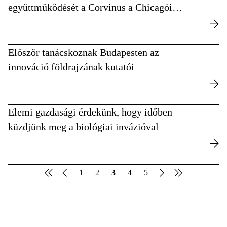
együttműködését a Corvinus a Chicagói
Egyetemmel
Először tanácskoznak Budapesten az
innováció földrajzának kutatói
Elemi gazdasági érdekünk, hogy időben
küzdjünk meg a biológiai invázióval
1
2
3
4
5