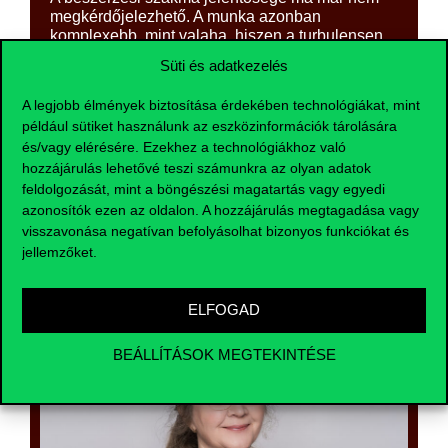
megkérdőjelezhető. A munka azonban
komplexebb, mint valaha, hiszen a turbulensen
változó környezetben az eszközök és a
Süti és adatkezelés
lehetőségek is átalakulnak. A képzés célja, hogy
áttekintést adjon a gyakorlatban is alkalmazható
A legjobb élmények biztosítása érdekében technológiákat, mint
megoldásokról, s segítsen rendszerezni a
például sütiket használunk az eszközinformációk tárolására
rendelkezésre álló ismereteket. Hiszünk abban
és/vagy elérésére. Ezekhez a technológiákhoz való
is, hogy a beszerzés olyan szakma, amely jól
hozzájárulás lehetővé teszi számunkra az olyan adatok
csak másokkal együtt végezhető. Szeretnénk
ezért azt is támogatni, hogy a résztvevők
feldolgozását, mint a böngészési magatartás vagy egyedi
szakmai kapcsolatrendszere is bővüljön.
azonosítók ezen az oldalon. A hozzájárulás megtagadása vagy
visszavonása negatívan befolyásolhat bizonyos funkciókat és
jellemzőket.
ELFOGAD
BEÁLLÍTÁSOK MEGTEKINTÉSE