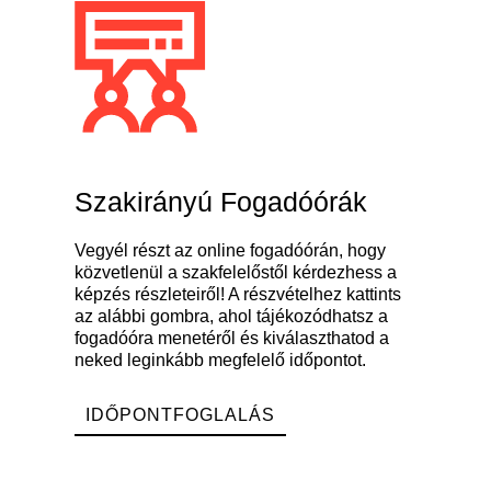
Szakirányú Fogadóórák​
Vegyél részt az online fogadóórán, hogy
közvetlenül a szakfelelőstől kérdezhess a
képzés részleteiről! A részvételhez kattints
az alábbi gombra, ahol tájékozódhatsz a
fogadóóra menetéről és kiválaszthatod a
neked leginkább megfelelő időpontot.
IDŐPONTFOGLALÁS