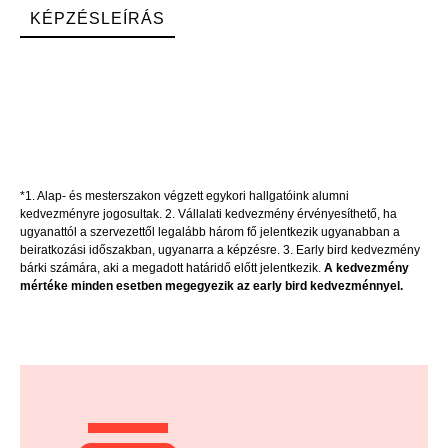
KÉPZÉSLEÍRÁS
JELENTKEZEM
*1. Alap- és mesterszakon végzett egykori hallgatóink alumni
kedvezményre jogosultak. 2. Vállalati kedvezmény érvényesíthető, ha
ugyanattól a szervezettől legalább három fő jelentkezik ugyanabban a
beiratkozási időszakban, ugyanarra a képzésre. 3. Early bird kedvezmény
bárki számára, aki a megadott határidő előtt jelentkezik.
A kedvezmény
mértéke minden esetben megegyezik az early bird kedvezménnyel.