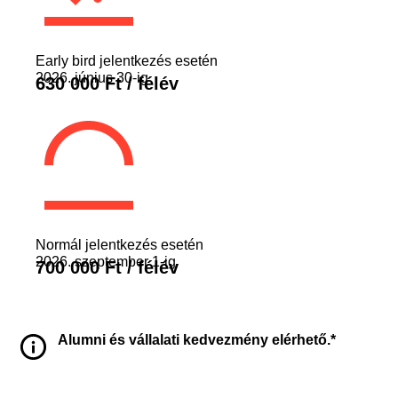
Early bird jelentkezés esetén
2026. június 30-ig
630 000 Ft / félév
Normál jelentkezés esetén
2026. szeptember 1-ig
700 000 Ft / félév
Alumni és vállalati kedvezmény elérhető.*