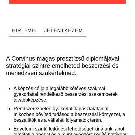
HÍRLEVÉL
JELENTKEZEM
A Corvinus magas presztízsű diplomájával
stratégiai szintre emelheted beszerzési és
menedzseri szakértelmed.
A képzés célja a legalább kétéves szakmai
gyakorlattal rendelkező beszerzési szakemberek
továbbképzése.
Rendszerezheted gyakorlati tapasztalataidat,
miközben bővíted tudásod a beszerzési környezet, a
beszállítók és a vállalati folyamatok terén.
Egyetemi szintű fejlődési lehetőséget kínálunk, ahol
elméleti alapokat és a munkavégzést segítő hatékony