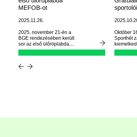
első ülőröplabda
Gratulál
MEFOB-ot
sportoló
sportcs
2025.11.26.
2025.10.2
2025. november 21-én a
Október 16
BGE rendezésében került
Sporthét z
sor az első ülőröplabda
kiemelkedő
MEFOB-ra.
sportcsapa