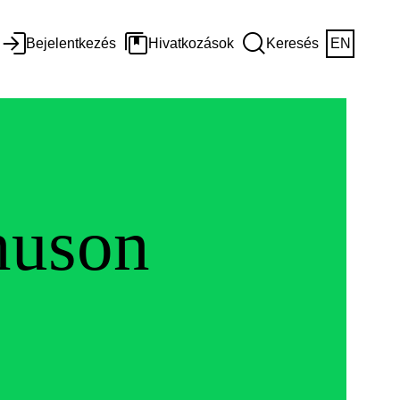
Bejelentkezés
Hivatkozások
Keresés
EN
nuson