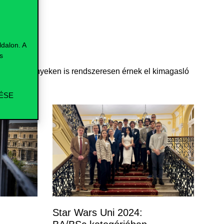
dalon. A
s
ányi versenyeken is rendszeresen érnek el kimagasló
ÉSE
Star Wars Uni 2024: