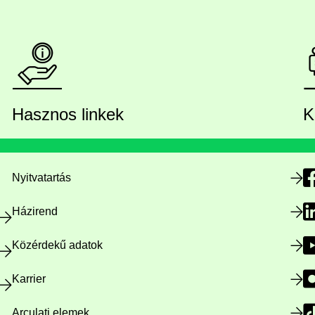
Hasznos linkek
K
Nyitvatartás
Házirend
Közérdekű adatok
Karrier
Arculati elemek