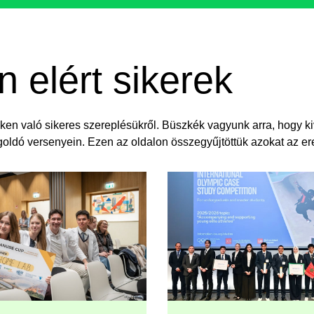
elért sikerek​
ken való sikeres szereplésükről. Büszkék vagyunk arra, hogy kiv
goldó versenyein. Ezen az oldalon összegyűjtöttük azokat az 