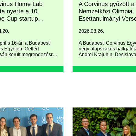
vinus Home Lab
A Corvinus győzött a
ta nyerte a 10.
Nemzetközi Olimpiai
e Cup startup
Esettanulmányi Vers
ny hazai döntőjét
.20.
2026.03.26.
prilis 16-án a Budapesti
A Budapesti Corvinus Eg
s Egyetem Gellért
négy alapszakos hallgatój
án került megrendezésre
Andrei Krajuhin, Desislav
 jubileumi, 10. Duna Kupa
Dostinova, Ganyecz Gerge
 Cup) nemzetközi startup
Kseniia Pyzhova Lausann
 hazai döntője.
Svájcba utazott, hogy rész
vegyen a Nemzetközi Olim
Esettanulmányi Verseny 
első személyes megrende
Egy teljesen új kihívással k
szembenézniük, a
sportmenedzsmenttel, és 
bajnokként tértek haza.