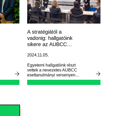
A stratégiától a
vadonig: hallgatóink
sikere az AUBCC
kihívásain
2024.11.05.
Egyetemi hallgatóink részt
vettek a nevezetes AUBCC
esettanulmányi versenyen
Sydney-ben, Ausztráliában.