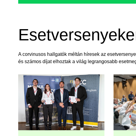
Esetversenyeken 
A corvinusos hallgatók méltán híresek az esetversenye
és számos díjat elhoztak a világ legrangosabb esetme