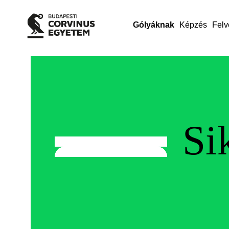
Gólyáknak
Képzés
Felv
Si