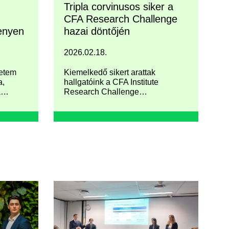
Tripla corvinusos siker a
CFA Research Challenge
enyen
hazai döntőjén
2026.02.18.
yetem
Kiemelkedő sikert arattak
a,
hallgatóink a CFA Institute
a
Research Challenge
ly és
magyarországi döntőjén: az első,
e-ba,
második és a negyedik helyet is
t
corvinusos csapat szerezte meg.
piai
(IOCSC)
zésén.
ellett
végül