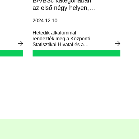
BA/BSc kategóriában
az első négy helyen,
MA/MSc kategóriában
2024.12.10.
pedig a második és
ötödik helyen végzett
Hetedik alkalommal
corvin
rendezték meg a Központi
Statisztikai Hivatal és a
Magyar Nemzeti Bank közös
országos versenyét.