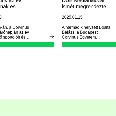
unk az év
DUE Médiahálózat
inak és
ismét megrendezte a
apatának
Nagy Diák Banktudós
0.
2025.01.15.
Tesztet
-án, a Corvinus
A harmadik helyzett Bosits
árónapján az év
Balázs, a Budapesti
 sportolóit és
Corvinus Egyetem
tát ünnepeltük.
hallgatója lett.