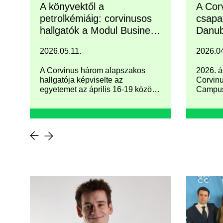
A könyvektől a
A Cor
petrolkémiáig: corvinusos
csapa
hallgatók a Modul Business
Danub
Championship bécsi
verse
2026.05.11.
2026.04
döntőjében
A Corvinus három alapszakos
2026. á
hallgatója képviselte az
Corvinu
egyetemet az április 16-19 között
Campus
megrendezett Modul Business
az idén
Championship 2026 bécsi
(Danube
döntőjében, miután az év elején
verseny
sikeresen kvalifikálták magukat az
online fordulóban.