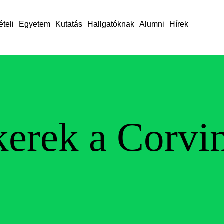
ételi
Egyetem
Kutatás
Hallgatóknak
Alumni
Hírek
kerek a Corvi