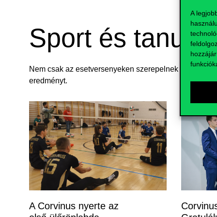
(12 órás) e
A legjob
amelyek m
használu
vállalatok
Sport és tanulm
összpontos
technoló
feldolgo
hozzájár
funkciók
Nem csak az esetversenyeken szerepelnek sikeresen a 
eredményt.
A Corvinus nyerte az
Corvinus