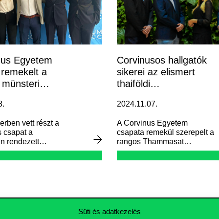
nus Egyetem
Corvinusos hallgatók
 remekelt a
sikerei az elismert
 münsteri
thaiföldi
senyen
esetversenyen
8.
2024.11.07.
rben vett részt a
A Corvinus Egyetem
 csapat a
csapata remekül szerepelt a
n rendezett
rangos Thammasat
etésen, ahol
Undergraduate Business
n kihívást jelentő
Challenge (TUBC)
ányt oldottak
versenyen Thaiföldön, ahol
yek célja a
a világ legjobb
 gondolkodás, az
egyetemeinek csapataival
 és a csapatmunka
mérhették össze tudásukat.
volt. A verseny két
Süti és adatkezelés
ás) és egy intenzív