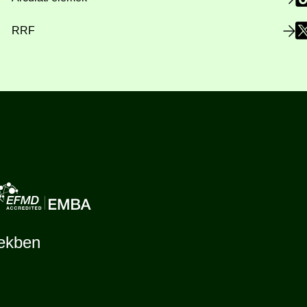
RRF
tekben