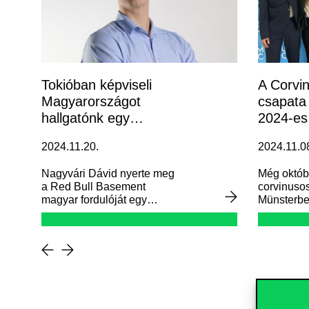
Tokióban képviseli
A Corvi
Magyarországot
csapata
hallgatónk egy
2024-es
ötletversenyen
esetver
2024.11.20.
2024.11.0
Nagyvári Dávid nyerte meg
Még októbe
a Red Bull Basement
corvinusos
magyar fordulóját egy
Münsterbe
személyre szabott
megmérett
kapszulagardróbot létrehozó
három olya
online felület kitalálásával.
esettanulm
Az ötletverseny jóvoltából
meg, amel
hamarosan Tokióba utazhat.
stratégiai
innováció
tesztelése 
rövid (3 ór