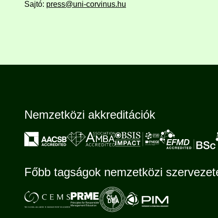
Sajtó:
press@uni-corvinus.hu
Nemzetközi akkreditációk
Főbb tagságok nemzetközi szerveze