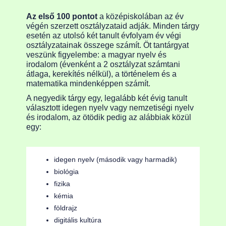
Az első 100 pontot
a középiskolában az év
végén szerzett osztályzataid adják. Minden tárgy
esetén az utolsó két tanult évfolyam év végi
osztályzatainak összege számít. Öt tantárgyat
veszünk figyelembe: a magyar nyelv és
irodalom (évenként a 2 osztályzat számtani
átlaga, kerekítés nélkül), a történelem és a
matematika mindenképpen számít.
A negyedik tárgy egy, legalább két évig tanult
választott idegen nyelv vagy nemzetiségi nyelv
és irodalom, az ötödik pedig az alábbiak közül
egy:
idegen nyelv (második vagy harmadik)
biológia
fizika
kémia
földrajz
digitális kultúra