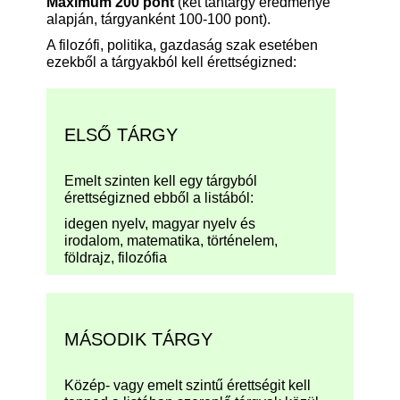
Maximum 200 pont
(két tantárgy eredménye
alapján, tárgyanként 100-100 pont).
A filozófi, politika, gazdaság szak esetében
ezekből a tárgyakból kell érettségizned:
ELSŐ TÁRGY
Emelt szinten kell egy tárgyból
érettségizned ebből a listából:
idegen nyelv, magyar nyelv és
irodalom, matematika, történelem,
földrajz, filozófia
MÁSODIK TÁRGY
Közép- vagy emelt szintű érettségit kell