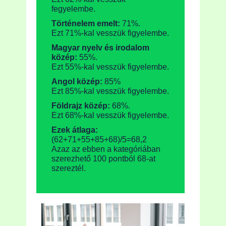
fegyelembe.
Történelem emelt:
71%.
Ezt 71%-kal vesszük figyelembe.
Magyar nyelv és irodalom
közép:
55%.
Ezt 55%-kal vesszük figyelembe.
Angol közép:
85%
Ezt 85%-kal vesszük figyelembe.
Földrajz közép:
68%.
Ezt 68%-kal vesszük figyelembe.
Ezek átlaga:
(62+71+55+85+68)/5=68,2
Azaz az ebben a kategóriában
szerezhető 100 pontból 68-at
szereztél.