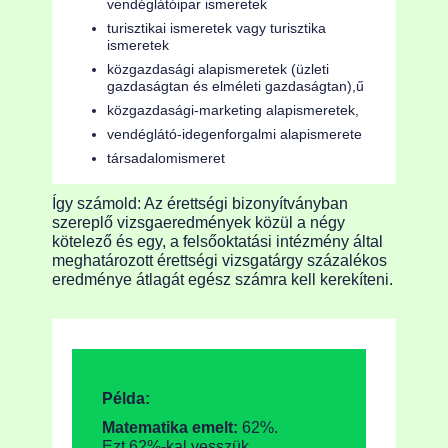
vendéglátóipar ismeretek
turisztikai ismeretek vagy turisztika
ismeretek
közgazdasági alapismeretek (üzleti
gazdaságtan és elméleti gazdaságtan),ű
közgazdasági-marketing alapismeretek,
vendéglátó-idegenforgalmi alapismerete
társadalomismeret
Így számold: Az érettségi bizonyítványban
szereplő vizsgaeredmények közül a négy
kötelező és egy, a felsőoktatási intézmény által
meghatározott érettségi vizsgatárgy százalékos
eredménye átlagát egész számra kell kerekíteni.
Példa:
Matematika emelt:
62%.
Ezt 62%-kal vesszük