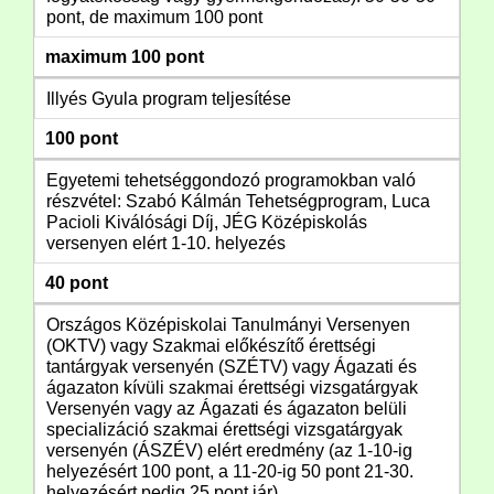
pont, de maximum 100 pont
maximum 100 pont
Illyés Gyula program teljesítése
100 pont
Egyetemi tehetséggondozó programokban való
részvétel: Szabó Kálmán Tehetségprogram, Luca
Pacioli Kiválósági Díj, JÉG Középiskolás
versenyen elért 1-10. helyezés
40 pont
Országos Középiskolai Tanulmányi Versenyen
(OKTV) vagy Szakmai előkészítő érettségi
tantárgyak versenyén (SZÉTV) vagy Ágazati és
ágazaton kívüli szakmai érettségi vizsgatárgyak
Versenyén vagy az Ágazati és ágazaton belüli
specializáció szakmai érettségi vizsgatárgyak
versenyén (ÁSZÉV) elért eredmény (az 1-10-ig
helyezésért 100 pont, a 11-20-ig 50 pont 21-30.
helyezésért pedig 25 pont jár)