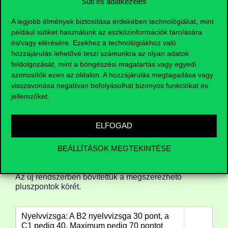
Süti és adatkezelés
A legjobb élmények biztosítása érdekében technológiákat, mint
Duplázz!
például sütiket használunk az eszközinformációk tárolására
és/vagy elérésére. Ezekhez a technológiákhoz való
Ha különösen jól sikerül az a két érettségid, amiből
hozzájárulás lehetővé teszi számunkra az olyan adatok
a szakonkénti érettségi pontokat számítjuk, akár
feldolgozását, mint a böngészési magatartás vagy egyedi
meg is duplázhatod ezeket. Ebben az esetben
azonosítók ezen az oldalon. A hozzájárulás megtagadása vagy
nem számítanak a tanulmányi pontjaid, kizárólag a
visszavonása negatívan befolyásolhat bizonyos funkciókat és
két érettségi tárgyadat vesszük figyelembe. A
jellemzőket.
számítás módja nem változik, mindössze annyiban
módosul, hogy kétszeres szorzóval kell
számolnod.
ELFOGAD
Intézményi pontok
BEÁLLÍTÁSOK MEGTEKINTÉSE
Maximum 100 pont
Az új rendszerben bővítettük a megszerezhető
pluszpontok körét.
Nyelvvizsga: A B2 nyelvvizsga 30 pont, a
C1 pedig 40. Maximum pedig 70 pontot