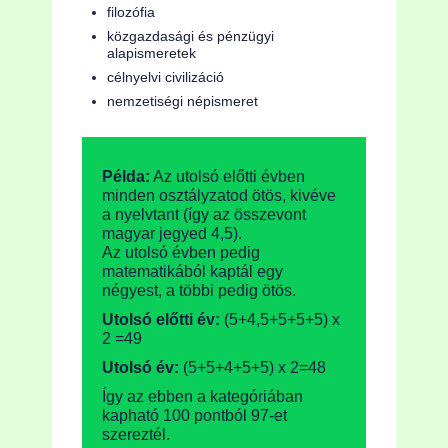
filozófia
közgazdasági és pénzügyi
alapismeretek
célnyelvi civilizáció
nemzetiségi népismeret
Példa:
Az utolsó előtti évben
minden osztályzatod ötös, kivéve
a nyelvtant (így az összevont
magyar jegyed 4,5).
Az utolsó évben pedig
matematikából kaptál egy
négyest, a többi pedig ötös.
Utolsó előtti év:
(5+4,5+5+5+5) x
2 =49
Utolsó év:
(5+5+4+5+5) x 2=48
Így az ebben a kategóriában
kapható 100 pontból 97-et
szereztél.