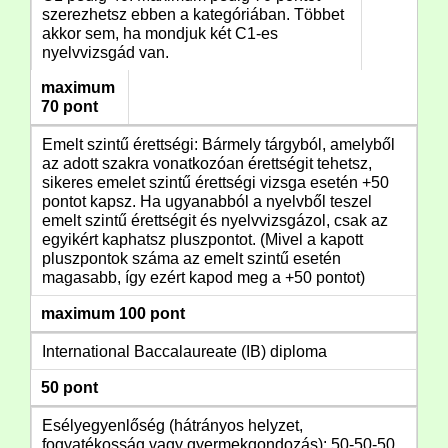
szerezhetsz ebben a kategóriában. Többet
akkor sem, ha mondjuk két C1-es
nyelvvizsgád van.
maximum
70 pont
Emelt szintű érettségi: Bármely tárgyból, amelyből
az adott szakra vonatkozóan érettségit tehetsz,
sikeres emelet szintű érettségi vizsga esetén +50
pontot kapsz. Ha ugyanabból a nyelvből teszel
emelt szintű érettségit és nyelvvizsgázol, csak az
egyikért kaphatsz pluszpontot. (Mivel a kapott
pluszpontok száma az emelt szintű esetén
magasabb, így ezért kapod meg a +50 pontot)
maximum 100 pont
International Baccalaureate (IB) diploma
50 pont
Esélyegyenlőség (hátrányos helyzet,
fogyatékosság vagy gyermekgondozás): 50-50-50