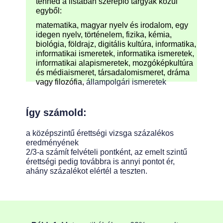
tenned a listában szereplő tárgyak közül
egyből:
matematika, magyar nyelv és irodalom, egy
idegen nyelv, történelem, fizika, kémia,
biológia, földrajz, digitális kultúra, informatika,
informatikai ismeretek, informatika ismeretek,
informatikai alapismeretek, mozgóképkultúra
és médiaismeret, társadalomismeret, dráma
vagy filozófia,
állampolgári ismeretek
Így számold:
a középszintű érettségi vizsga százalékos
eredményének
2/3-a számít felvételi pontként, az emelt szintű
érettségi pedig továbbra is annyi pontot ér,
ahány százalékot elértél a teszten.