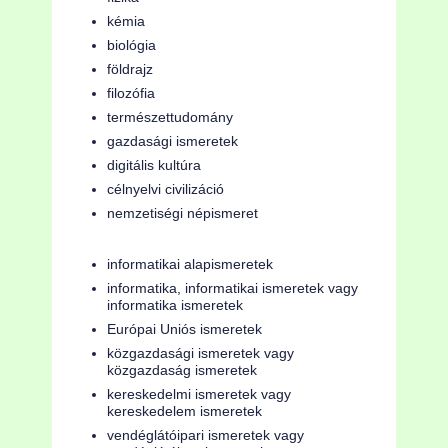
kémia
biológia
földrajz
filozófia
természettudomány
gazdasági ismeretek
digitális kultúra
célnyelvi civilizáció
nemzetiségi népismeret
informatikai alapismeretek
informatika, informatikai ismeretek vagy
informatika ismeretek
Európai Uniós ismeretek
közgazdasági ismeretek vagy
közgazdaság ismeretek
kereskedelmi ismeretek vagy
kereskedelem ismeretek
vendéglátóipari ismeretek vagy