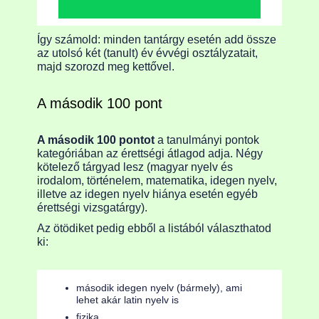
Így számold: minden tantárgy esetén add össze
az utolsó két (tanult) év évvégi osztályzatait,
majd szorozd meg kettővel.
A második 100 pont
A második 100 pontot
a tanulmányi pontok
kategóriában az érettségi átlagod adja. Négy
kötelező tárgyad lesz (magyar nyelv és
irodalom, történelem, matematika, idegen nyelv,
illetve az idegen nyelv hiánya esetén egyéb
érettségi vizsgatárgy).
Az ötödiket pedig ebből a listából választhatod
ki:
második idegen nyelv (bármely), ami
lehet akár latin nyelv is
fizika